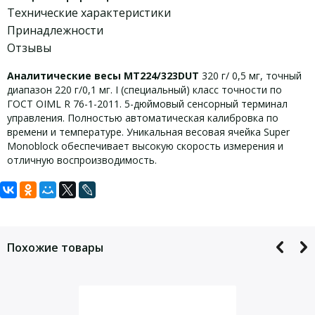
Технические характеристики
Принадлежности
Отзывы
Аналитические весы
MT
224/323
DUT
320 г/ 0,5 мг, точный
диапазон 220 г/0,1 мг. I (специальный) класс точности по
ГОСТ OIML R 76-1-2011. 5-дюймовый сенсорный терминал
управления. Полностью автоматическая калибровка по
времени и температуре. Уникальная весовая ячейка
Super
Monoblock
обеспечивает высокую скорость измерения и
отличную воспроизводимость.
Задать вопрос
Технические характеристики
Аксессуары MT224/323DUT:
MT224/323DUT:
Для того, что бы наш специалист связался с Вами, пожалуйста,
Компактный матричный принтер
оставьте Ваши контактные данные
Похожие товары
Компактный термопринтер
Дискретность
0,1/0,5 мг
Набор для определения плотности
Максимальная нагрузка
220/320 г
Время стабилизации
5 с
Весовая ячейка
Super Monoblock