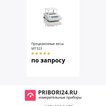
Система автоматической
Автоматическая по времени
калибровки
и температуре
Фильтр вибраций
7 режимов
Ярлыки быстрого доступа
Наличие
Защита настроек паролем
Наличие
Отображение температуры
Наличие
Даю согласие на
обработку персональных данных
.
Программы взвешивания
9
Прецизионные весы
Дисплей
Сенсорный диагональ 5
MT323
дюймов
Диаметр весовой чаши
90 мм
по запросу
Весовая чаша
Стандарная
Протоколирование
ISO/GLP/GMP
Интерфейс передачи данных
RS232C, USB
Размеры (ДхШхВ)
345 мм х 223 мм x 331 мм