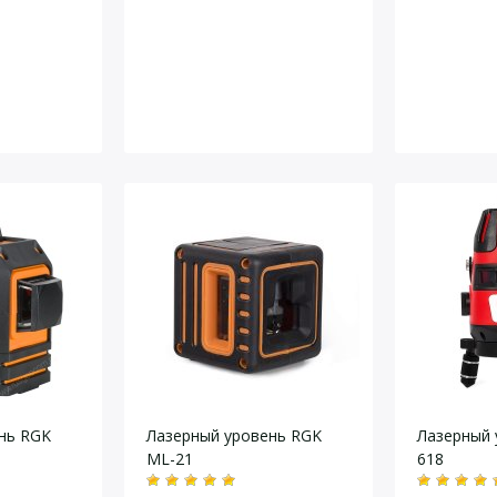
нь RGK
Лазерный уровень RGK
Лазерный 
ML-21
618