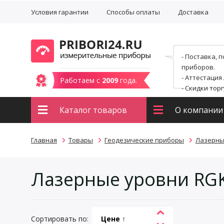
Условия гарантии
Способы оплаты
Доставка
- Поставка, 
приборов.
- Аттестация
Работаем с
2009
года.
- Скидки тор
Каталог товаров
О компании
Главная
Товары
Геодезические приборы
Лазерны
Лазерные уровни RG
Сортировать по:
Цене ↑