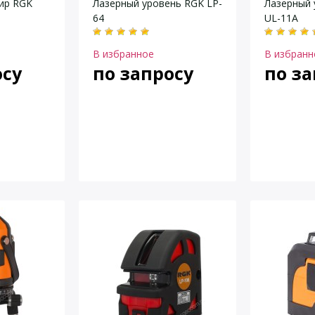
ир RGK
Лазерный уровень RGK LP-
Лазерный 
64
UL-11A
В избранное
В избранн
осу
по запросу
по за