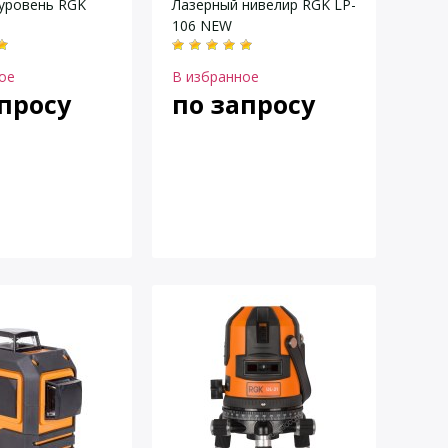
уровень RGK
Лазерный нивелир RGK LP-
106 NEW
ое
В избранное
просу
по запросу