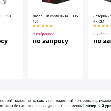
нь RGK
Лазерный уровень RGK LP-
Лазерный 
106
PR-2M
В избранное
В избранн
осу
по запросу
по за
ностей полов, потолков, стен, надежный контроль вертикаль
зможны без использования уровня. Современный
лазерный уро