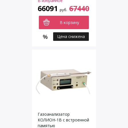
В избранное
66091
67440
руб.
В корзину
Цена снижена
Газоанализатор
КОЛИОН-1В с встроенной
памятью