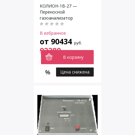
КОЛИОН-1В-27 —
Переносной
газоанализатор
В избранное
от
90434
руб.
92280
В корзину
Цена снижена