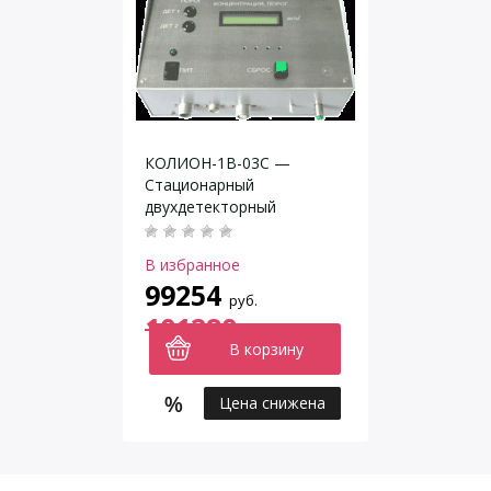
КОЛИОН-1В-03С —
Стационарный
двухдетекторный
газоанализатор
В избранное
99254
руб.
101280
В корзину
Цена снижена