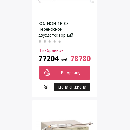
КОЛИОН-1В-03 —
Переносной
двухдетекторный
газоанализатор
В избранное
77204
78780
руб.
В корзину
Цена снижена