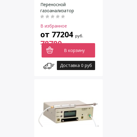
Переносной
газоанализатор
В избранное
от
77204
руб.
78780
В корзину
Доставка 0 руб