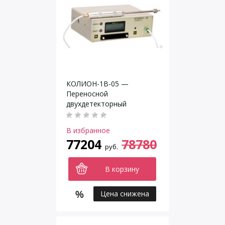
КОЛИОН-1В-05 —
Переносной
двухдетекторный
газоанализатор
В избранное
77204
78780
руб.
В корзину
Цена снижена