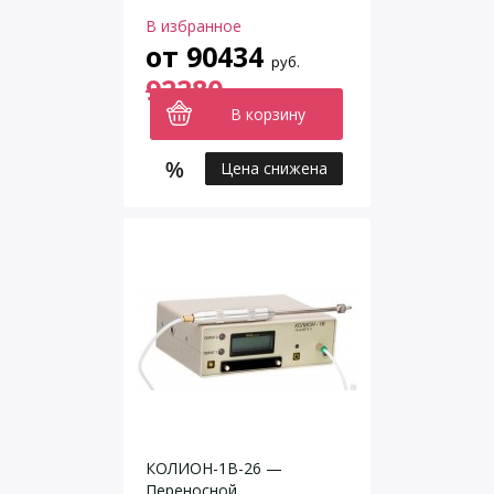
В избранное
от
90434
руб.
92280
В корзину
Цена снижена
КОЛИОН-1В-26 —
Переносной