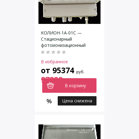
КОЛИОН-1А-01С —
Стационарный
фотоионизационный
газоанализатор
В избранное
от
95374
руб.
97320
В корзину
Цена снижена