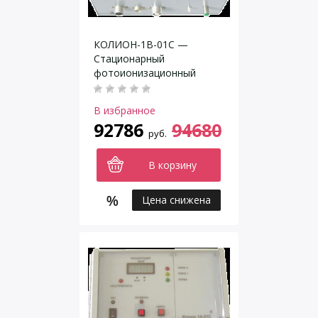
КОЛИОН-1В-01С —
Стационарный
фотоионизационный
газоанализатор
В избранное
92786
94680
руб.
В корзину
Цена снижена