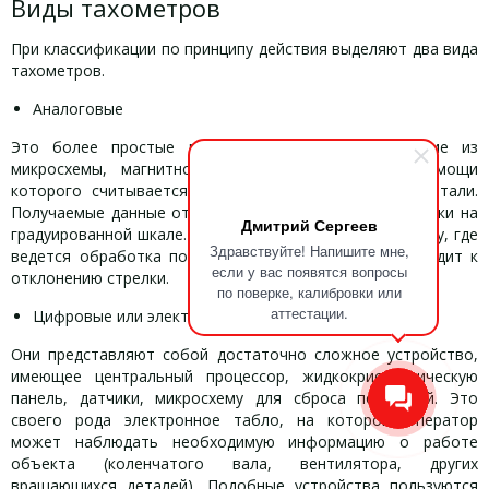
Виды тахометров
При классификации по принципу действия выделяют два вида
тахометров.
Аналоговые
Это более простые модели тахометров, состоящие из
микросхемы, магнитной катушки, провода, при помощи
которого считывается информация с движущейся детали.
Получаемые данные отображаются посредством стрелки на
Дмитрий Сергеев
градуированной шкале. Сигнал поступает на микросхему, где
Здравствуйте! Напишите мне,
ведется обработка полученного импульса, что приводит к
если у вас появятся вопросы
отклонению стрелки.
по поверке, калибровки или
аттестации.
Цифровые или электронные
Они представляют собой достаточно сложное устройство,
имеющее центральный процессор, жидкокристаллическую
панель, датчики, микросхему для сброса показаний. Это
своего рода электронное табло, на котором оператор
может наблюдать необходимую информацию о работе
объекта (коленчатого вала, вентилятора, других
вращающихся деталей). Подобные устройства пользуются