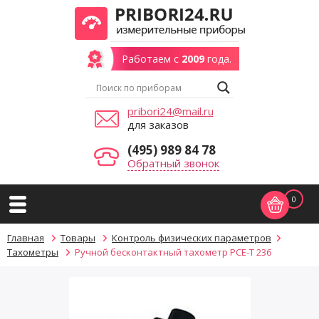
Работаем с
2009
года.
pribori24@mail.ru
для заказов
(495) 989 84 78
Обратный звонок
0
Главная
Товары
Контроль физических параметров
Тахометры
Ручной бесконтактный тахометр PCE-T 236