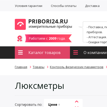
Условия гарантии
Способы оплаты
Доставка
- Поставка, 
приборов.
- Аттестация
Работаем с
2009
года.
- Скидки тор
Каталог товаров
О компании
Главная
Товары
Контроль физических параметров
Люксметры
Сортировать по:
Цене ↑