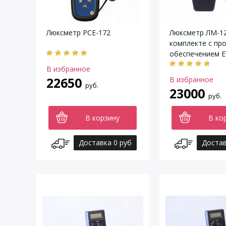
Люксметр PCE-172
Люксметр ЛМ-12
комплекте с пр
обеспечением E
В избранное
22650
В избранное
руб.
23000
руб.
В корзину
В ко
Доставка 0 руб
Достав