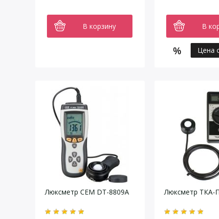
В корзину
В ко
Цена 
Люксметр CEM DT-8809A
Люксметр ТКА-