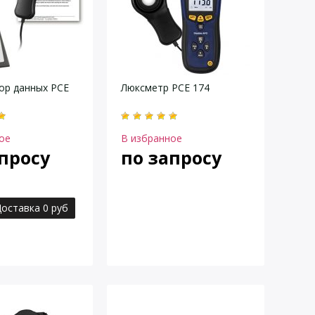
ор данных PCE
Люксметр PCE 174
ое
В избранное
просу
по запросу
оставка 0 руб