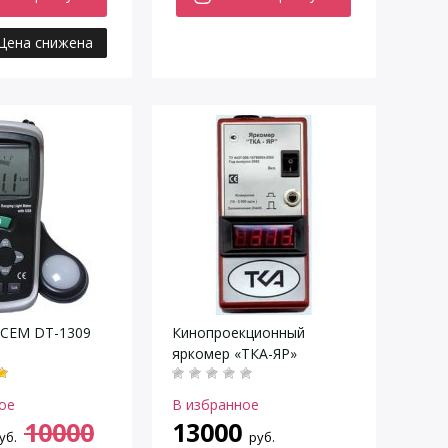
Цена снижена
 CEM DT-1309
Кинопроекционный
яркомер «ТКА-ЯР»
ое
В избранное
10000
13000
уб.
руб.