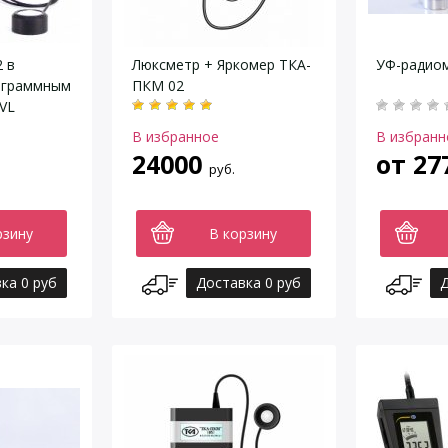
 в
Люксметр + Яркомер ТКА-
УФ-радио
ограммным
ПКМ 02
VL
В избранное
В избранн
24000
от
27
руб.
рзину
В корзину
ка 0 руб
Доставка 0 руб
Д