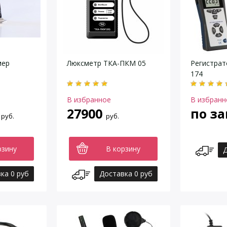
мер
Люксметр ТКА-ПКМ 05
Регистрат
174
В избранное
В избранн
27900
по за
руб.
руб.
рзину
В корзину
Д
ка 0 руб
Доставка 0 руб