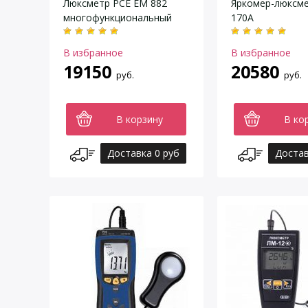
Люксметр PCE EM 882
Яркомер-люксме
многофункциональный
170A
В избранное
В избранное
19150
20580
руб.
руб.
В корзину
В ко
Доставка 0 руб
Достав