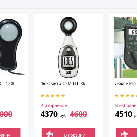
DT-1300
Люксметр CEM DT-86
Люксметр
В избранное
В избранн
000
4370
4600
4510
руб.
р
рзину
В корзину