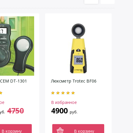
 CEM DT-1301
Люксметр Trotec BF06
ое
В избранное
4750
4900
уб.
руб.
В корзину
В корзину