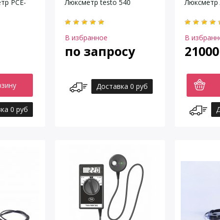
тр PCE-
Люксметр testo 540
Люксметр
В избранное
В избранн
по запросу
21000
рзину
Доставка 0 руб
ка 0 руб
Д