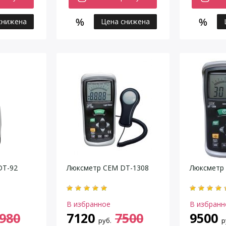
снижена
Цена снижена
DT-92
Люксметр CEM DT-1308
Люксметр
В избранное
В избранн
980
7120
7500
9500
руб.
р