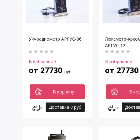
УФ-радиометр АРГУС-06
Люксметр-ярко
АРГУС-12
В избранное
В избранное
от
27730
от
27730
руб.
В корзину
В ко
Доставка 0 руб
Достав