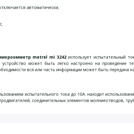
 отключается автоматически;
К;
микроомметр metrel mi 3242
использует испытательный ток
й) устройство может быть легко настроено на проведение т
еобходимости вся или часть информации может быть передана на
ользованием испытательного тока до 10А. находит использован
тродвигателей, соединительных элементов молниеотводов, труб