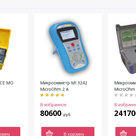
PCE MO
Микроомметр MI 3242
Микроомм
MicroOhm 2 A
MicroOhm 
В избранное
В избранн
80600
24170
руб.
рзину
В корзину