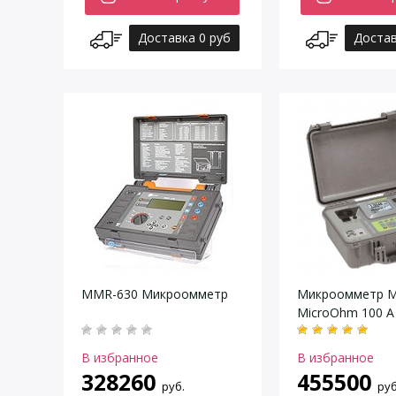
Доставка 0 руб
Достав
MMR-630 Микроомметр
Микроомметр M
MicroOhm 100 A
В избранное
В избранное
328260
455500
руб.
руб