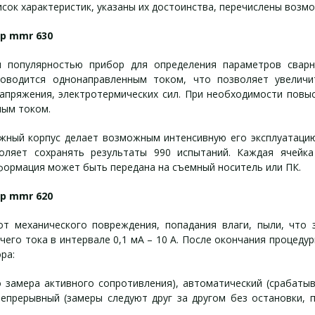
сок характеристик, указаны их достоинства, перечислены возм
р mmr 630
 популярностью прибор для определения параметров сварн
оводится однонаправленным током, что позволяет увеличи
напряжения, электротермических сил. При необходимости повы
ным током.
жный корпус делает возможным интенсивную его эксплуатацию
оляет сохранять результаты 990 испытаний. Каждая ячейк
формация может быть передана на съемный носитель или ПК.
р mmr 620
т механического повреждения, попадания влаги, пыли, что з
го тока в интервале 0,1 мА – 10 А. После окончания процеду
ра:
о замера активного сопротивления), автоматический (срабаты
непрерывный (замеры следуют друг за другом без остановки,