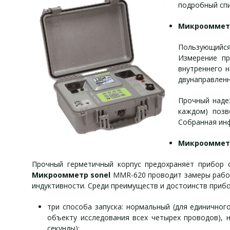
подробный спи
Микрооммет
Пользующийся
Измерение пр
внутреннего 
двунаправлен
Прочный наде
каждом) позв
Собранная ин
Микрооммет
Прочный герметичный корпус предохраняет прибор о
Микроомметр sonel
MMR-620 проводит замеры рабоче
индуктивности. Среди преимуществ и достоинств прибо
три способа запуска: нормальный (для единичног
объекту исследования всех четырех проводов), 
секунды);