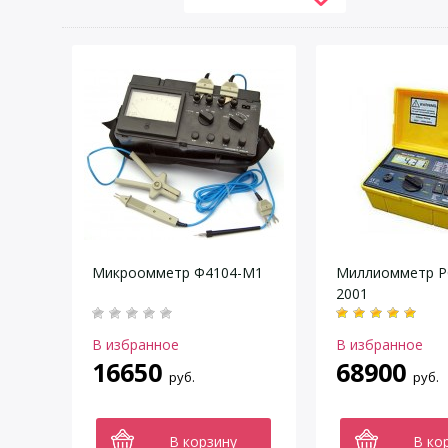
Микроомметр Ф4104-М1
Миллиомметр 
2001
В избранное
В избранное
16650
68900
руб.
руб.
В корзину
В ко