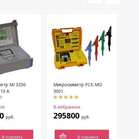
етр MI 3250
Микроомметр PCE-MO
10 A
3001
ое
В избранное
0
295800
руб.
руб.
В корзину
В корзину