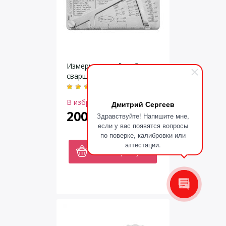
Измерительный шаблон
сварщика WG10 ЭЛИТЕСТ
В избранное
Дмитрий Сергеев
2000
Здравствуйте! Напишите мне,
руб.
если у вас появятся вопросы
по поверке, калибровки или
аттестации.
В корзину