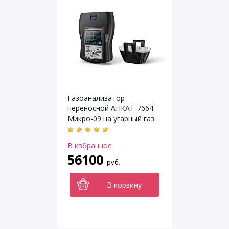
Газоанализатор
переносной АНКАТ-7664
Микро-09 на угарный газ
(CO), диоксид азота (NO2),
диоксид серы (SO2)
В избранное
56100
руб.
В корзину