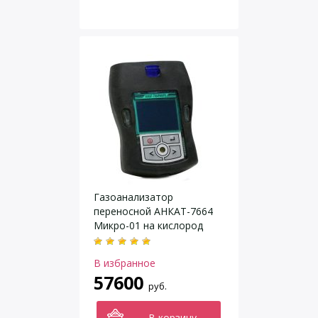
Газоанализатор
переносной АНКАТ-7664
Микро-01 на кислород
(O2), угарный газ (CO),
горючий газа (Ex)
В избранное
57600
руб.
В корзину