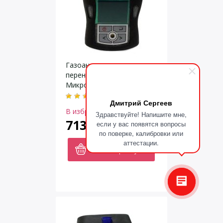
Газоанализатор
переносной АНКАТ-7664
Микро-07 на 3 газа на
выбор
Дмитрий Сергеев
В избранное
Здравствуйте! Напишите мне,
71300
если у вас появятся вопросы
руб.
по поверке, калибровки или
аттестации.
В корзину