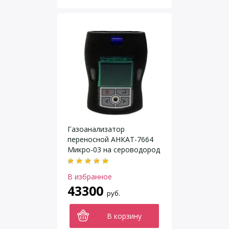
Газоанализатор
переносной АНКАТ-7664
Микро-03 на cероводород
(H2S) и горючий газ (Ex)
В избранное
43300
руб.
В корзину