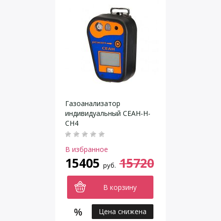
Газоанализатор
индивидуальный СЕАН-Н-
CH4
(термокаталитический
детектор)
В избранное
15405
15720
руб.
В корзину
Цена снижена