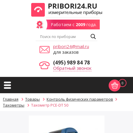
Работаем с
2009
года.
pribori24@mail.ru
для заказов
(495) 989 84 78
Обратный звонок
0
Главная
Товары
Контроль физических параметров
Тахометры
Тахометр PCE-DT 50