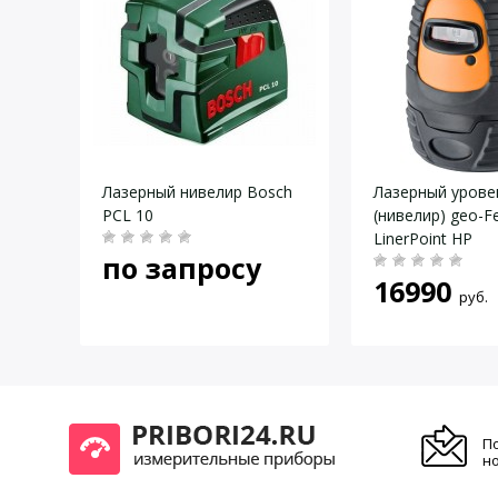
Даю согласие на
обработку персональных данных
.
sch
Лазерный нивелир Bosch
Лазерный урове
PCL 10
(нивелир) geo-F
LinerPoint HP
по запросу
16990
руб.
П
но