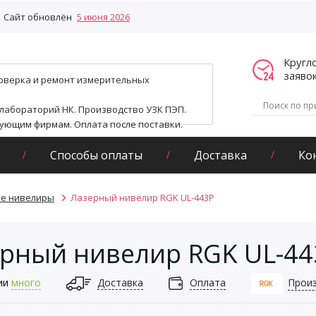
Сайт обновлён
5 июня 2026
Кругл
заяво
поверка и ремонт измерительных
 лабораторий НК. Производство УЗК ПЭП.
гующим фирмам. Оплата после поставки.
Способы оплаты
Доставка
Ко
е нивелиры
Лазерный нивелир RGK UL-443P
рный нивелир RGK UL-44
ии
много
Доставка
Оплата
Прои