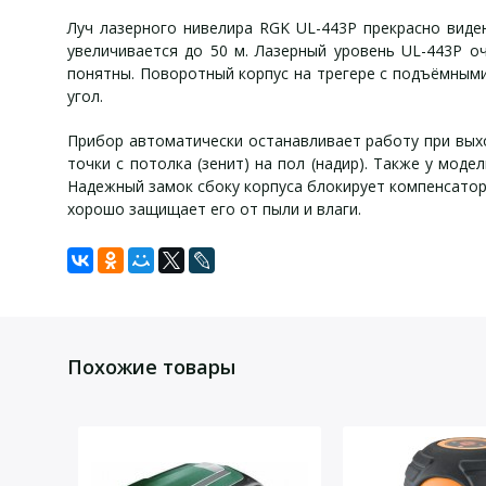
Луч лазерного нивелира RGK UL-443P прекрасно виде
увеличивается до 50 м. Лазерный уровень UL-443P о
понятны. Поворотный корпус на трегере с подъёмным
угол.
Прибор автоматически останавливает работу при выхо
точки с потолка (зенит) на пол (надир). Также у мо
Надежный замок сбоку корпуса блокирует компенсатор
хорошо защищает его от пыли и влаги.
С
Задать вопрос
UL-443
Точность
Для того, что бы наш специалист связался с Вами, пожалу
Лазерный нивелир UL-443P,
Диапазон работы компенсатора
Похожие товары
ударопрочный футляр — кейс,
Дальность работы
очки для работы с лазерными приборами,
Тип лазера
элементы питания,
Питание
инструкция на русском языке.
Вес