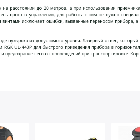
н на расстоянии до 20 метров, а при использовании приемник
чень прост в управлении, для работы с ним не нужно специа
и винтами исключает ошибки, вызванные переносом прибора, а 
де пузырька из допустимого уровня. Лазерный отвес, который
дели RGK UL-443P для быстрого приведения прибора в горизонт
 и предохраняет его от повреждений при транспортировке. Кор
тандартная комплектаци
0,2 мм/м
йста, оставьте Ваши контактные данные
±5° (сигнализация при разгоризонтировке)
10-20 м (в помещении), 20-70 м (с приемником излу
II класс
батарейки (аккумуляторы) типа АА
1.9 кг