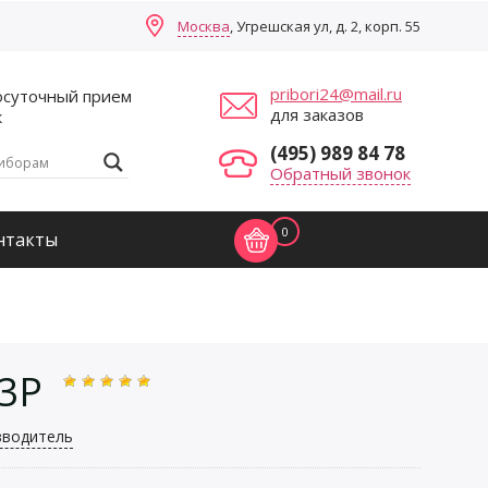
Москва
, Угрешская ул, д. 2, корп. 55
pribori24@mail.ru
осуточный прием
для заказов
к
(495) 989 84 78
Обратный звонок
0
нтакты
3P
зводитель