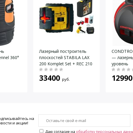
нь
Лазерный построитель
CONDTROL
ennel 360°
плоскостей STABILA LAX
— лазерны
200 Komplet Set + REC 210
уровень
33400
12990
руб.
одписывайтесь на
вости и акции!
Даю согласие на
обработку персональных данн