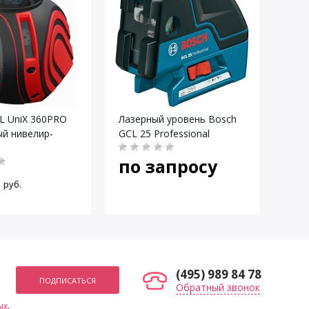
 UniX 360PRO
Лазерный уровень Bosch
Лазе
й нивелир-
GCL 25 Professional
(нив
Line
по запросу
37
руб.
(495) 989 84 78
Обратный звонок
ых
.