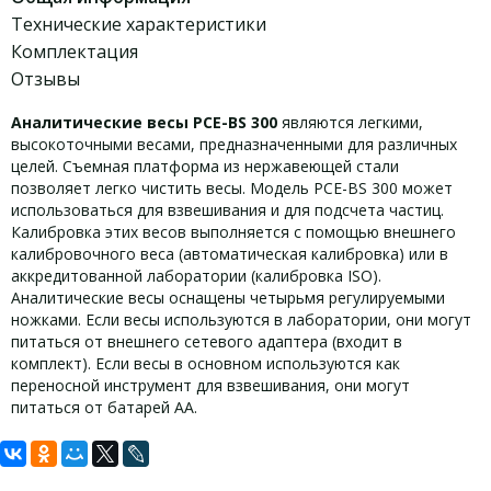
Технические характеристики
Комплектация
Отзывы
Аналитические весы PCE-BS 300
являются легкими,
высокоточными весами, предназначенными для различных
целей. Съемная платформа из нержавеющей стали
позволяет легко чистить весы. Модель PCE-BS 300 может
использоваться для взвешивания и для подсчета частиц.
Калибровка этих весов выполняется с помощью внешнего
калибровочного веса (автоматическая калибровка) или в
аккредитованной лаборатории (калибровка ISO).
Аналитические весы оснащены четырьмя регулируемыми
ножками. Если весы используются в лаборатории, они могут
питаться от внешнего сетевого адаптера (входит в
комплект). Если весы в основном используются как
переносной инструмент для взвешивания, они могут
питаться от батарей AA.
Задать вопрос
Технические характеристики PCE-BS
Комплект поставки PCE-BS 300: