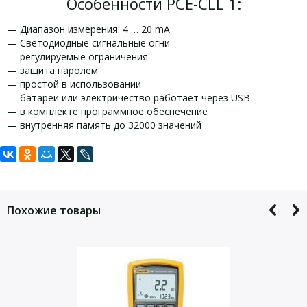
Особенности PCE-CLL 1:
— Диапазон измерения: 4 … 20 mA
— Светодиодные сигнальные огни
— регулируемые ограничения
— защита паролем
— простой в использовании
— батареи или электричество работает через USB
— в комплекте программное обеспечение
— внутренняя память до 32000 значений
Задать вопрос
Технические характеристики PCE-CLL
Комплект поставки PCE-CLL 1:
1:
Для того, что бы наш специалист связался с Вами, пожалуйста,
1 х регистратор данных PCE-CLL 1
оставьте Ваши контактные данные
Похожие товары
1 х программное обеспечение
Область измерения
4 … 20 mA
1 х 3.6 V AA батареи
Точность
± 1 % ± 1 digit
1 х Руководство пользователя
Разрешение
0,05 mA
LCD
Да
Объем памяти
64 Кбайт (32.000 Значений)
Samplingrate
регулируемый 1 s … 12 часов