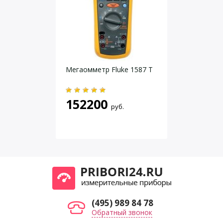
PC Software
Dgraph и USB-драйверы (ВКЛ.)
Электропитание
Батарея или USB
около 3 лет по 1 мин частотой
Срок службы батареи
дискретизации
Даю согласие на
обработку персональных данных
.
Корпус
ABS, TPU, PC
Мегаомметр Fluke 1587 T
Температура
-35 … +80 °C
окружающей среды
Габарит
120 x 35 x 30 мм
152200
Вес
ca. 80 g
руб.
(495) 989 84 78
Обратный звонок