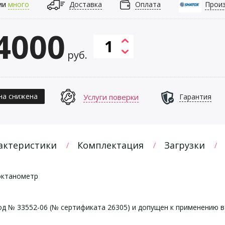
ии
много
Доставка
Оплата
Прои
4000
руб.
на снижена
Услуги поверки
Гарантия
актеристики
Комплектация
Загрузки
октанометр
д № 33552-06 (№ сертификата 26305) и допущен к применению в