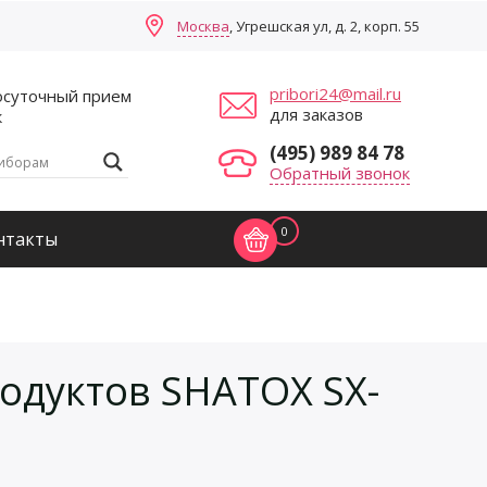
Москва
, Угрешская ул, д. 2, корп. 55
pribori24@mail.ru
осуточный прием
для заказов
к
(495) 989 84 78
Обратный звонок
0
нтакты
одуктов SHATOX SX-