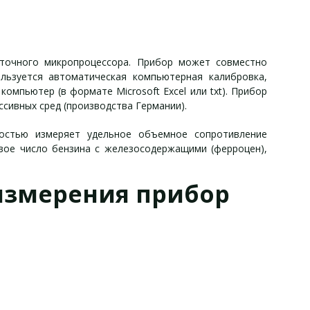
оточного микропроцессора. Прибор может совместно
ьзуется автоматическая компьютерная калибровка,
омпьютер (в формате Microsoft Excel или txt). Прибор
сивных сред (производства Германии).
остью измеряет удельное объемное сопротивление
вое число бензина с железосодержащими (ферроцен),
измерения прибор