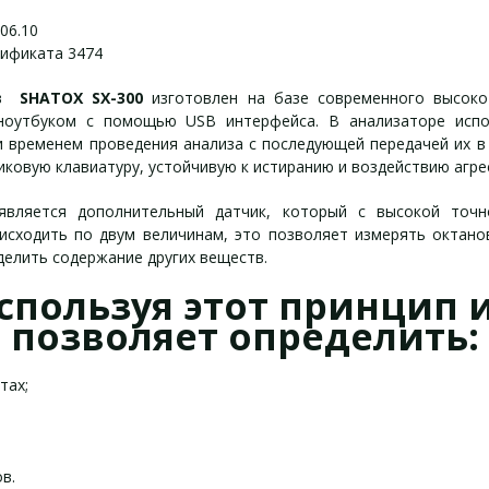
06.10
ртификата 3474
тов
SHATOX SX-300
изготовлен на базе современного высок
ноутбуком с помощью USB интерфейса. В анализаторе испол
 временем проведения анализа с последующей передачей их в к
ковую клавиатуру, устойчивую к истиранию и воздействию агрес
вляется дополнительный датчик, который с высокой точн
исходить по двум величинам, это позволяет измерять октано
делить содержание других веществ.
спользуя этот принцип 
позволяет определить:
тах;
в.