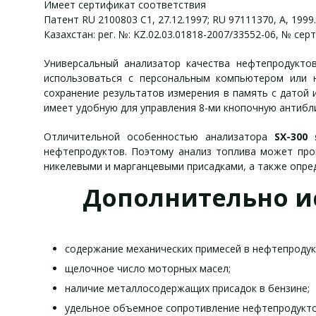
Имеет сертификат соответствия
Патент RU 2100803 C1, 27.12.1997; RU 97111370, А, 1999.
Казахстан: рег. №: KZ.02.03.01818-2007/33552-06, № се
Универсальный анализатор качества нефтепродук
использоваться с персональным компьютером или 
сохранение результатов измерения в память с датой и
имеет удобную для управления 8-ми кнопочную антибли
Отличительной особенностью анализатора
SX-300
я
нефтепродуктов. Поэтому анализ топлива может про
никелевыми и марганцевыми присадками, а также опре
Дополнительно и
содержание механических примесей в нефтепродук
щелочное число моторных масел;
наличие металлосодержащих присадок в бензине;
удельное объемное сопротивление нефтепродукто