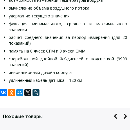
возможность измерения температуры воздуха
вычисление объема воздушного потока
удержание текущего значения
фиксация минимального, среднего и максимального
значения
расчет среднего значения за период измерения (для 20
показаний)
память на 8 ячеек CFM и 8 ячеек CMM
сверхбольшой двойной ЖК-дисплей с подсветкой (9999
значений)
инновационный дизайн корпуса
удлиненный кабель датчика – 120 см
Задать вопрос
измерение скорости воздушного потока в диапазоне 0,4…
анемометр
30 м/с
Для того, что бы наш специалист связался с Вами, пожалуйста,
измерительный зонд
оставьте Ваши контактные данные
разрешение 0,01 м/с
кейс
Похожие товары
точность ±(0,03•V+0,2 м/с), где V – скорость воздушного
руководство по эксплуатации
потока