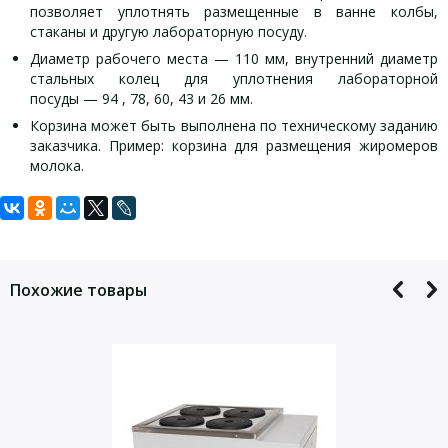
позволяет уплотнять размещенные в ванне колбы,
стаканы и другую лабораторную посуду.
Диаметр рабочего места — 110 мм, внутренний диаметр
стальных колец для уплотнения лабораторной
посуды — 94 , 78, 60, 43 и 26 мм.
Корзина может быть выполнена по техническому заданию
заказчика. Пример: корзина для размещения жиромеров
молока.
Комплект поставки ЛБ11-Ш:
Задать вопрос
Технические характеристики ЛБ11-Ш:
Для того, что бы наш специалист связался с Вами, пожалуйста,
Ванна — 1 шт.
Диапазон регулирования
оставьте Ваши контактные данные
· Tокр+5…+200 °С
Похожие товары
Корзина — 1 шт.
температуры
Ручка корзины — 1 шт.
Нестабильность поддержания
Дно — 1 шт.
· ±1 °С
установленной температуры
Кольцо с внутренним диаметром 26 мм — 1 шт.
Кольцо с внутренним диаметром 43 мм — 1 шт.
Неоднородность температурного
· ±1 °С
поля в рабочем объеме
Кольцо с внутренним диаметром 60 мм — 1 шт.