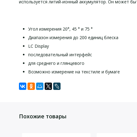
используется литий-ионный аккумулятор. Он может быт
Угол измерения 20°, 45 ° и 75 °
Диапазон измерения до 200 единиц блеска
LC Display
последовательный интерфейс
для среднего и глянцевого
Возможно измерение на текстиле и бумаге
Технич
К
Задать вопрос
Для того, что бы наш специалист связался с Вами, пожалу
1 х Измеритель блеска PCE-GM 55
Угол измерения
Похожие товары
1 х эталонный стандарт
Область измерения
1 х ткань для чистки
Разрешение
1 х чехол для переноски