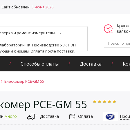
Сайт обновлён
5 июня 2026
Кругл
заяво
поверка и ремонт измерительных
 лабораторий НК. Производство УЗК ПЭП.
гующим фирмам. Оплата после поставки.
Способы оплаты
Доставка
Ко
Блескомер PCE-GM 55
комер PCE-GM 55
ии
много
Доставка
Оплата
Прои