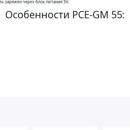
ь заряжен через блок питания 5V.
Особенности PCE-GM 55:
еские характеристики PCE
омплект поставки PCE-GM 5
йста, оставьте Ваши контактные данные
20°, 45°, 75°
0 … 200 единиц Блеска
0,1 единицы блеска