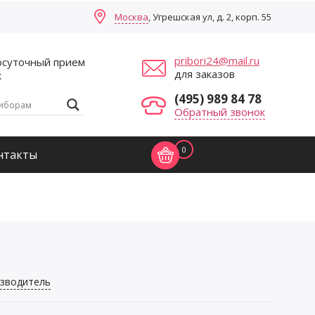
Москва
, Угрешская ул, д. 2, корп. 55
pribori24@mail.ru
осуточный прием
для заказов
к
(495) 989 84 78
Обратный звонок
0
нтакты
зводитель