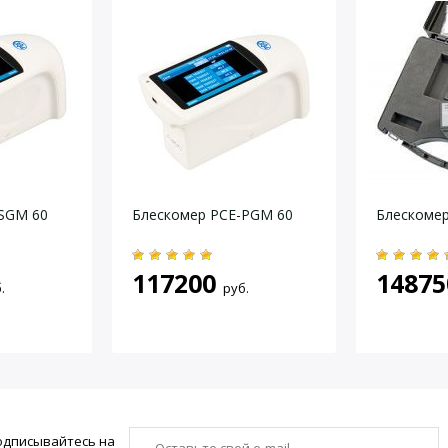
± 1 единицы блеска (по эталонному стандарту)
± 0,5 единиц Блеска (0 … 99,9 GE)
7 x 14 мм (эллиптический)
254 точки измерения
Последовательный
0 … 40 °C / max. 85 % отн. ВЛ.
Li-Ion Аккумулятор
305 г.
SGM 60
Блескомер PCE-PGM 60
Блескомер
140 x 45 x 75 мм
117200
14875
.
руб.
одписывайтесь на