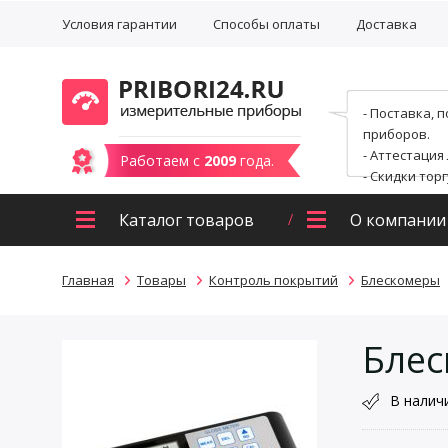
Условия гарантии
Способы оплаты
Доставка
- Поставка, 
приборов.
- Аттестация
Работаем с
2009
года.
- Скидки тор
Каталог товаров
О компании
Главная
Товары
Контроль покрытий
Блескомеры
Блес
В налич