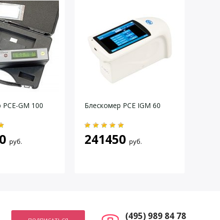
 PCE-GM 100
Блескомер PCE IGM 60
Блес
0
241450
16
руб.
руб.
(495) 989 84 78