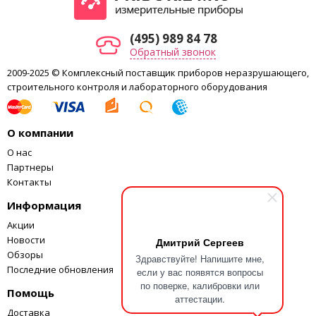
Любые жидкости или газы,
совместимые с нержавеющей сталью
316, выше 1000 ф./кв. д.: любые
(495) 989 84 78
100, 300, 500,
негорючие, нетоксичные,
1000 ф./кв. д
Обратный звонок
невзрывоопасные, неокисляющие
жидкости или газы, совместимые с
2009-2025 © Комплексный поставщик приборов неразрушающего,
нержавеющей сталью 316
строительного контроля и лабораторного оборудования
Механические характеристики
¼ дюйма NPT
Подвод давления
О компании
(штуцер)
О нас
Корпус
литой ZnAl
Партнеры
5 1/2 разрядов,
Контакты
16,53 мм,
высокий 20-
Информация
Дисплей
сегментный
Акции
столбиковый
Новости
Дмитрий Сергеев
индикатор от 0
Обзоры
Здравствуйте! Напишите мне,
до 100 %
Последние обновления
если у вас появятся вопросы
три (3)
по поверке, калибровки или
Питание
щелочных
Помощь
аттестации.
батареи AA
Доставка