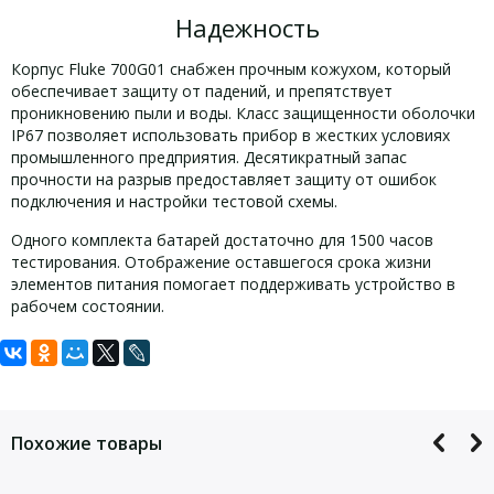
Надежность
Корпус Fluke 700G01 снабжен прочным кожухом, который
обеспечивает защиту от падений, и препятствует
проникновению пыли и воды. Класс защищенности оболочки
IP67 позволяет использовать прибор в жестких условиях
промышленного предприятия. Десятикратный запас
прочности на разрыв предоставляет защиту от ошибок
подключения и настройки тестовой схемы.
Одного комплекта батарей достаточно для 1500 часов
тестирования. Отображение оставшегося срока жизни
элементов питания помогает поддерживать устройство в
рабочем состоянии.
Задать вопрос
Технические характеристики Fluke
Комплект поставки Fluke 700G01:
700G01:
Для того, что бы наш специалист связался с Вами, пожалуйста,
Калибратор давления Fluke 700G01
оставьте Ваши контактные данные
Похожие товары
Руководство на 14 языках на компакт-диске
Fluke 700G01
Сертификат калибровки
Характеристики