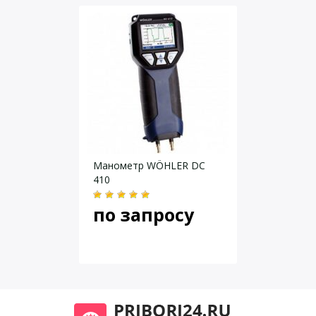
Переходник с 1/4 дюйма NPT на 1/4 дюйма ISO
от –10 до +10 д.
в. ст. 2O от –20
Диапазон
мбар до 20
мбар
0,001 д. в. ст.
Разрешение
2O, 0,001 мбар
положительное
давление ± 0,1
Погрешность
% диапазона,
Даю согласие на
обработку персональных данных
.
вакуум ± 0,1 %
диапазона
Манометр WÖHLER DC
3 ф./кв. д., 210
410
Давление разрыва
мбар
Диапазоны 700R: температурная компенсация от 0
по запросу
e°C до 50 °C (от 32 °F до 122 °F) номинальной точности.
Для температур от –10 °C до 0 °C и от 50 °C до 55 °C
добавить 0.005 % полной шкалы/°C
Совместимость среды
Любой чистый сухой
10 inH 2O, 1, 15,
некорродирующий газ
30 ф./кв. д.