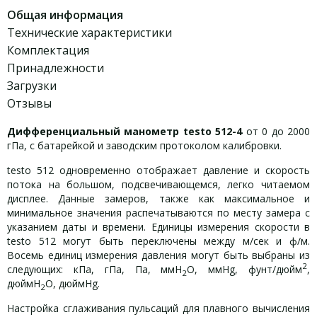
Общая информация
Технические характеристики
Комплектация
Принадлежности
Загрузки
Отзывы
Дифференциальный манометр testo 512-4
от 0 до 2000
гПа, с батарейкой и заводским протоколом калибровки.
testo 512 одновременно отображает давление и скорость
потока на большом, подсвечивающемся, легко читаемом
дисплее. Данные замеров, также как максимальное и
минимальное значения распечатываются по месту замера с
указанием даты и времени. Единицы измерения скорости в
testo 512 могут быть переключены между м/сек и ф/м.
Восемь единиц измерения давления могут быть выбраны из
2
следующих: кПа, гПа, Па, ммН
О, ммHg, фунт/дюйм
,
2
дюймН
О, дюймHg.
2
Настройка сглаживания пульсаций для плавного вычисления