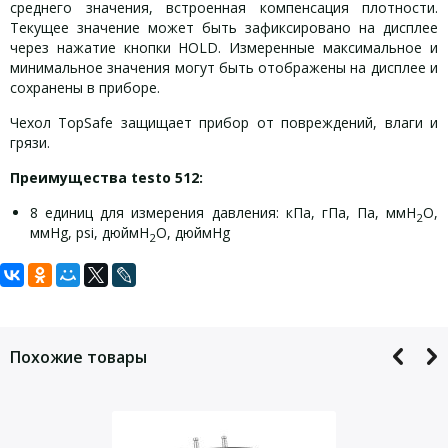
среднего значения, встроенная компенсация плотности.
Текущее значение может быть зафиксировано на дисплее
через нажатие кнопки HOLD. Измеренные максимальное и
минимальное значения могут быть отображены на дисплее и
сохранены в приборе.
Чехол TopSafe защищает прибор от повреждений, влаги и
грязи.
Преимущества testo 512:
8 единиц для измерения давления: кПа, гПа, Па, ммH
O,
2
ммHg, psi, дюймH
O, дюймHg
2
Задать вопрос
Дифференциальный манометр testo 512-4
Дифференциальный манометр testo 512-4 комплект
Дифференциальный манометр testo 512-4
Свидетельство об утверждении типа СИ
характеристики:
поставки:
принадлежности:
Для того, что бы наш специалист связался с Вами, пожалуйста,
Руководство по эксплуатации
оставьте Ваши контактные данные
Дифференциальное давление:
Принтер и принадлежности
Дифференциальный манометр testo 512
Похожие товары
Батарейка
Диапазон измерений
Быстродействующий принтер Testo с беспроводным ИК интерф
0 … +200
Заводской протокол калибровки
батарейки типа АА
Погрешность
0,5 % по
Запасная термобумага для принтера (6 рулонов), документац
Разрешение
1 гПа