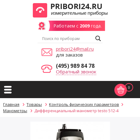
Работаем с
2009
года.
pribori24@mail.ru
для заказов
(495) 989 84 78
Обратный звонок
0
Главная
Товары
Контроль физических параметров
Манометры
Дифференциальный манометр testo 512-4