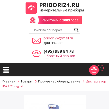
Работаем с
2009
года.
pribori24@mail.ru
для заказов
(495) 989 84 78
Обратный звонок
0
Главная
Товары
Прочее лаб.оборудование
Диспергатор
IKA T 25 digital