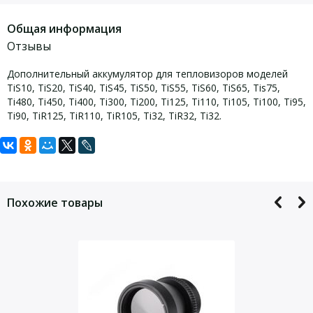
Общая информация
Отзывы
Дополнительный аккумулятор для тепловизоров моделей
TiS10, TiS20, TiS40, TiS45, TiS50, TiS55, TiS60, TiS65, Tis75,
Ti480, Ti450, Ti400, Ti300, Ti200, Ti125, Ti110, Ti105, Ti100, Ti95,
Ti90, TiR125, TiR110, TiR105, Ti32, TiR32, Ti32.
Задать вопрос
Для того, что бы наш специалист связался с Вами, пожалуйста,
оставьте Ваши контактные данные
Похожие товары