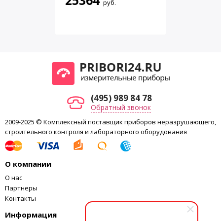
25364
руб.
— звуковая сигнализация
Диапазон рабочих температур
минус 20 ÷ +50 °C
Конструктивное исполнение
корпус из пластмассы
Питание
2 элемента по 1,5 В типа АА
Время непрерывной работы с
не менее 200 ч
одним комплектом батарей
Габаритные размеры, масса
74×29×122 мм, 0,25 кг
(495) 989 84 78
Обратный звонок
2009-2025 © Комплексный поставщик приборов неразрушающего,
строительного контроля и лабораторного оборудования
О компании
О нас
Партнеры
Контакты
Информация