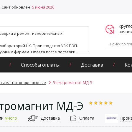
Сайт обновлён
5 июня 2026
Кругл
заяво
поверка и ремонт измерительных
 лабораторий НК. Производство УЗК ПЭП.
гующим фирмам. Оплата после поставки.
Способы оплаты
Доставка
Ко
пы магнитопорошковые
Электромагнит МД-Э
тромагнит МД-Э
ии
много
Доставка
Оплата
Прои