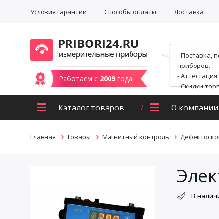
Условия гарантии
Способы оплаты
Доставка
- Поставка, 
приборов.
- Аттестация
Работаем с
2009
года.
- Скидки тор
Каталог товаров
О компании
Главная
Товары
Магнитный контроль
Дефектоско
Элек
В налич