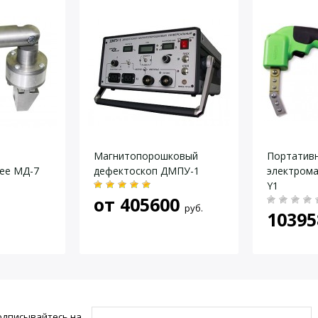
 60 и 120 сек
±
 более
10%
настроек
ть
 менее 200Н
 блока питания 220В либо бортовая
и самолета 24-27В
Магнитопорошковый
Портатив
ее МД-7
 х 235 х 745 мм
дефектоскоп ДМПУ-1
электрома
Y1
более 150 ВА
от
405600
руб.
 кг
10395
одписывайтесь на