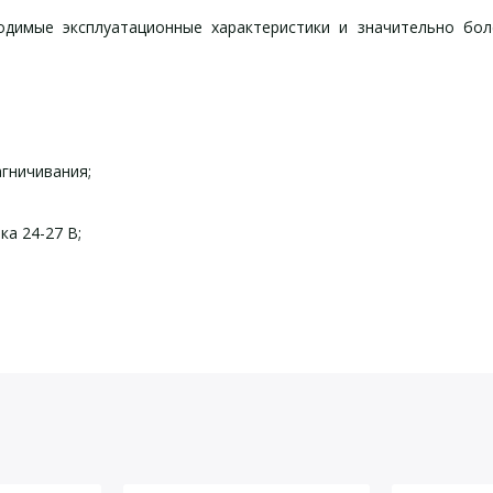
одимые эксплуатационные характеристики и значительно б
гничивания;
а 24-27 В;
йста, оставьте Ваши контактные данные
 — 5 А
менее 230 А/см (при расстоянии
 мм между полюсами и токе 5А)