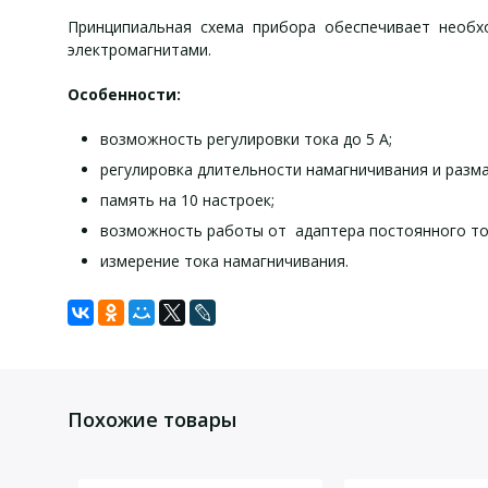
Принципиальная схема прибора обеспечивает необх
электромагнитами.
Особенности:
возможность регулировки тока до 5 А;
регулировка длительности намагничивания и разма
память на 10 настроек;
возможность работы от адаптера постоянного ток
измерение тока намагничивания.
Задать вопрос
Электромагнит МД-Э характеристики:
Электромагнит МД-Э комплект поставки:
Электромагнит МД-Э принадлежности:
Для того, что бы наш специалист связался с Вами, пожалу
Блок электромагнита МД-Э
Комплект образов для МП контроля с поверкой
Регулируемая сила тока в обмотке
0,1
Похожие товары
электромагнита
Электромагнит
Расходные материалы
Напряженность постоянного магнитного
не 
Блок питания 220В
поля
100
Соединительные кабели