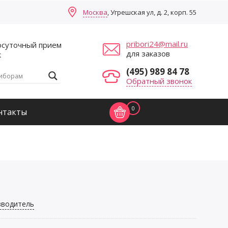
Москва
, Угрешская ул, д. 2, корп. 55
pribori24@mail.ru
осуточный прием
для заказов
к
(495) 989 84 78
Обратный звонок
0
нтакты
зводитель