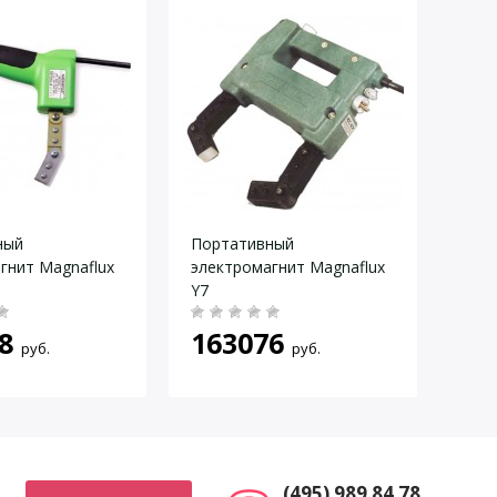
ный
Портативный
Нам
гнит Magnaflux
электромагнит Magnaflux
устр
Y7
по
8
163076
руб.
руб.
(495) 989 84 78