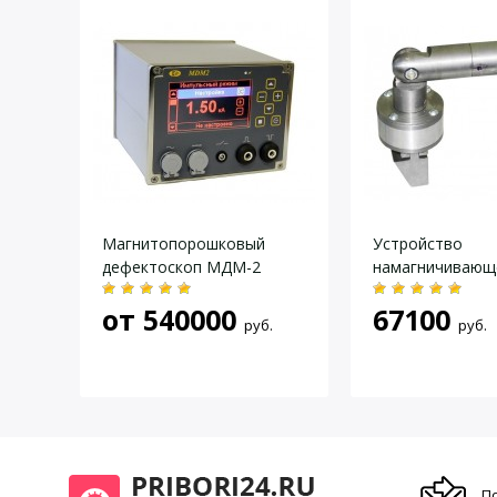
Длительность автоматического
30,
Руководство по эксплуатации
размагничивания
Кейс
Погрешность измерения тока
не
Память настроек контроля
10 
Автоматическая установка тока
ес
Сила отрыва электромагнита
не
от плиты МО-1
Даю согласие на
обработку персональных данных
.
от
Питание
сет
Магнитопорошковый
Устройство
Габаритные размеры
дефектоскоп МДМ-2
намагничивающ
330
Потребляемая мощность
не 
от
540000
67100
руб.
руб.
Масса электронного модуля
2,5
П