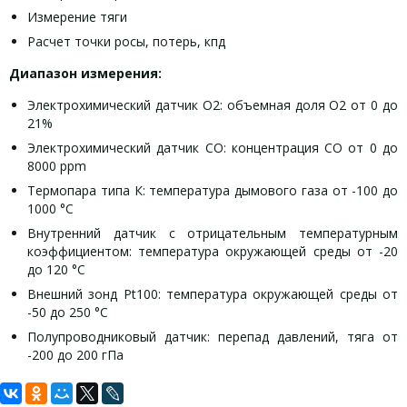
Измерение тяги
Расчет точки росы, потерь, кпд
Диапазон измерения:
Электрохимический датчик О2: объемная доля О2 от 0 до
21%
Электрохимический датчик СО: концентрация СО от 0 до
8000 ppm
Термопара типа К: температура дымового газа от -100 до
1000 °С
Внутренний датчик с отрицательным температурным
коэффициентом: температура окружающей среды от -20
до 120 °С
Внешний зонд Pt100: температура окружающей среды от
-50 до 250 °С
Полупроводниковый датчик: перепад давлений, тяга от
-200 до 200 гПа
Задать вопрос
Газоанализатор KIMO KIGAZ 150 характеристики:
Газоанализатор KIMO KIGAZ 150 комплект поставки: