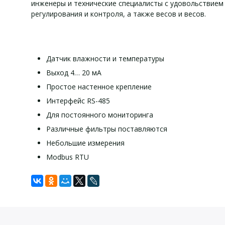
инженеры и технические специалисты с удовольствием 
регулирования и контроля, а также весов и весов.
Датчик влажности и температуры
Выход 4… 20 мА
Простое настенное крепление
Интерфейс RS-485
Для постоянного мониторинга
Различные фильтры поставляются
Небольшие измерения
Modbus RTU
Технич
К
Задать вопрос
Для того, что бы наш специалист связался с Вами, пожалу
влажность
1 х гигрометр PCE-P18-2,