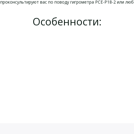
проконсультируют вас по поводу гигрометра PCE-P18-2 или любо
Особенности:
еские характеристики PCE
омплект поставки PCE-P18-
йста, оставьте Ваши контактные данные