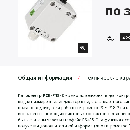
по 
Дос
Общая информация
Технические хар
Гигрометр PCE-P18-2
можно использовать для контро
выдает измеренный индикатор в виде стандартного сиг
полупроводнику. Для работы гигрометр PCE-P18-2 пит
выполнены с помощью винтовых контактов с водонепро
быть считаны через интерфейс RS485. Эта функция ос
получения дополнительной информации о гигрометре P