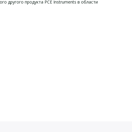
го другого продукта PCE Instruments в области
-P18-2:
2: