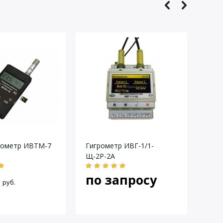
PCE-P18
рометр ИВТМ-7
Гигрометр ИВГ-1/1-
Blue
Щ-2Р-2А
BTH
по запросу
по
руб.