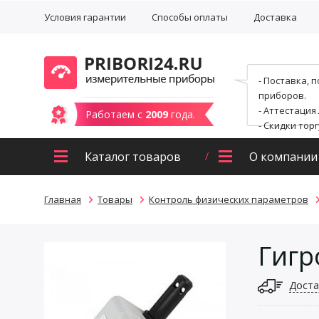
Условия гарантии
Способы оплаты
Доставка
- Поставка, 
приборов.
- Аттестация
Работаем с
2009
года.
- Скидки тор
Каталог товаров
О компании
Главная
Товары
Контроль физических параметров
Гигр
Доста