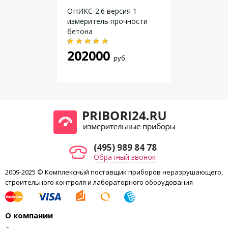
ОНИКС-2.6 версия 1
19 мм
измеритель прочности
Зарядное устройство 16,8В (3А)
бетона
Зарядное устройство USB (1А)
202000
Кабель USB
руб.
Программа связи с ПК на «Flash-визитке» / СD
Руководство по эксплуатации
Свидетельство о Госповерке (1 год)
Кейс пластиковый
(495) 989 84 78
Обратный звонок
2009-2025 © Комплексный поставщик приборов неразрушающего,
строительного контроля и лабораторного оборудования
О компании