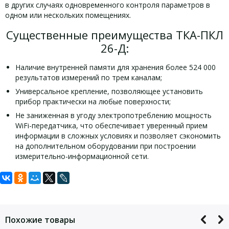
в других случаях одновременного контроля параметров в
одном или нескольких помещениях.
Существенные преимущества ТКА-ПКЛ
26-Д:
Наличие внутренней памяти для хранения более 524 000
результатов измерений по трем каналам;
Универсальное крепление, позволяющее установить
прибор практически на любые поверхности;
Не заниженная в угоду электропотреблению мощность
WiFi-передатчика, что обеспечивает уверенный прием
информации в сложных условиях и позволяет сэкономить
на дополнительном оборудовании при построении
измерительно-информационной сети.
Задать вопрос
Технические характеристики ТКА-ПКЛ
26-Д:
Для того, что бы наш специалист связался с Вами, пожалуйста,
оставьте Ваши контактные данные
Похожие товары
Диапазон измерения относительной
5 ÷ 98 % отн.