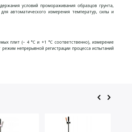
держания условий промораживания образцов грунта,
для автоматического измерения температур, силы и
ых плит (− 4 °С и +1 °С соответственно), измерение
т режим непрерывной регистрации процесса испытаний
ПГ-МГ4.01/Н «Грунт»
ПГ-МГ4.01/Н «Грунт»
1,0…500
0…15
— 4…+1
± 0,2