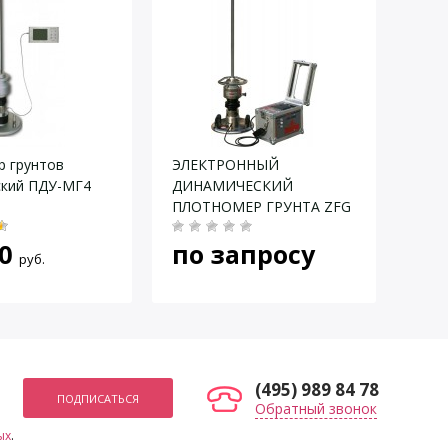
± 3,0
± 0,1
1…6
220 В (50 Гц)
220х220х420
 грунтов
ЭЛЕКТРОННЫЙ
Плот
270х230х100
ский ПДУ-МГ4
ДИНАМИЧЕСКИЙ
дина
4,9
ПЛОТНОМЕР ГРУНТА ZFG
сн
3000
0
по запросу
руб.
(495) 989 84 78
Обратный звонок
ых
.