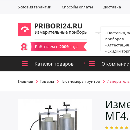
Условия гарантии
Способы оплаты
Доставка
- Поставка, 
приборов.
- Аттестация
Работаем с
2009
года.
- Скидки тор
Каталог товаров
О компании
Главная
Товары
Плотномеры грунтов
Измеритель 
Изме
МГ4.