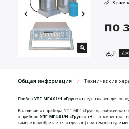
В налич
по 
Дос
Общая информация
Технические хар
Прибор
УПГ-МГ4.01/Н «Грунт»
предназначен для опред
В отличие от прибора УПГ-МГ4 «Грунт», снабженного
в приборе
УПГ-МГ4.01/Н «Грунт»
(Н — количество те
камере (приобретается отдельно) при температуре мин