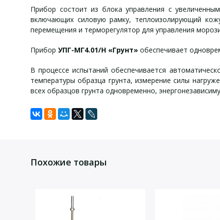
Прибор состоит из блока управления с увеличенны
включающих силовую рамку, теплоизолирующий кожу
перемещения и терморегулятор для управления мороз
Прибор
УПГ-МГ4.01/Н «Грунт»
обеспечивает одноврем
В процессе испытаний обеспечивается автоматическо
температуры образца грунта, измерение силы нагруж
всех образцов грунта одновременно, энергонезависиму
Измеритель степени
Измеритель степени
Задать вопрос
Для того, что бы наш специалист связался с Вами, пожалу
Похожие товары
блок управления,
Диапазон измерений силы, Н
термоконтейнер,
Диапазон измерения перемещения, мм
кабель связи с ПК,
Диапазон измерений температуры, °С
CD с программным обеспечением,
Погрешность измерения температуры, °С