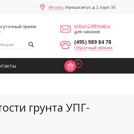
Москва
, Угрешская ул, д. 2, корп. 55
pribori24@mail.ru
осуточный прием
для заказов
к
(495) 989 84 78
Обратный звонок
0
нтакты
ости грунта УПГ-