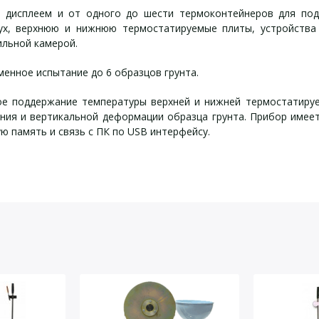
м дисплеем и от одного до шести термоконтейнеров для под
х, верхнюю и нижнюю термостатируемые плиты, устройства 
ильной камерой.
енное испытание до 6 образцов грунта.
е поддержание температуры верхней и нижней термостатируем
ения и вертикальной деформации образца грунта. Прибор имее
ю память и связь с ПК по USB интерфейсу.
 пучинистости грунта У
 пучинистости грунта У
комплект поставки:
характеристики:
йста, оставьте Ваши контактные данные