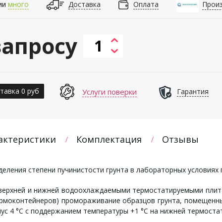
ии
много
Доставка
Оплата
Прои
запросу
тавка 0 руб
Услуги поверки
Гарантия
актеристики
Комплектация
Отзывы
еления степени пучинистости грунта в лабораторных условиях 
 верхней и нижней водоохлаждаемыми термостатируемыми плит
рмоконтейнеров) промораживание образцов грунта, помещенны
ус 4 °С с поддержанием температуры +1 °С на нижней термоста