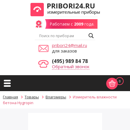
Работаем с
2009
года.
pribori24@mail.ru
для заказов
(495) 989 84 78
Обратный звонок
0
Главная
Товары
Влагомеры
Измеритель влажности
бетона Hygropin