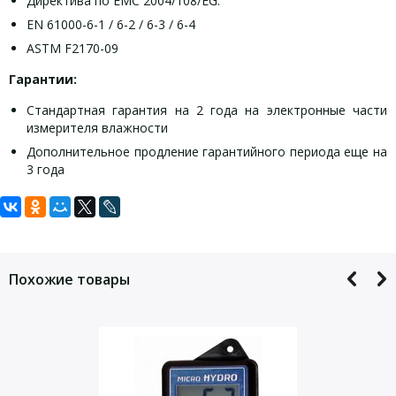
Директива по ЕМС 2004/108/EG:
EN 61000-6-1 / 6-2 / 6-3 / 6-4
ASTM F2170-09
Гарантии:
Стандартная гарантия на 2 года на электронные части
измерителя влажности
Дополнительное продление гарантийного периода еще на
3 года
Задать вопрос
Измеритель влажности бетона Hygropin
характеристики:
Для того, что бы наш специалист связался с Вами, пожалуйста,
оставьте Ваши контактные данные
Дисплей измерителя влажности
Похожие товары
Батарея
9 В, алкалиновая или
Сетевая розетка
Через USB
Датчик
Два отдельных входа
Часы реального времени
Да
Психометрические калькуляции
Да