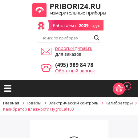
Работаем с
2009
года.
pribori24@mail.ru
для заказов
(495) 989 84 78
Обратный звонок
0
Главная
Товары
Электрический контроль
Калибраторы
Калибратор влажности HygroCal100