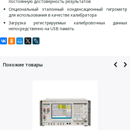
постоянную достоверность результатов
Опциональный эталонный конденсационный гигрометр
для использования в качестве калибратора
Загрузка регистрируемых калибровочных данных
непосредственно на USB память
Задать вопрос
Технические характеристики
HygroCal100:
Для того, что бы наш специалист связался с Вами, пожалуйста,
оставьте Ваши контактные данные
Похожие товары
Камера
Диапазон
от 5 до 95 % относительной
генерации
влажности
Стабильность
±0,5 %
отн. влажности
Равномерность
±0,5%
отн. влажности
обычно <5 мин для полной
Время
стабильности