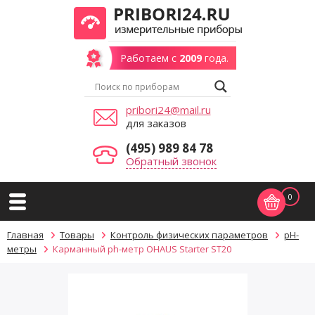
Работаем с
2009
года.
pribori24@mail.ru
для заказов
(495) 989 84 78
Обратный звонок
0
Главная
Товары
Контроль физических параметров
pH-
метры
Карманный ph-метр OHAUS Starter ST20