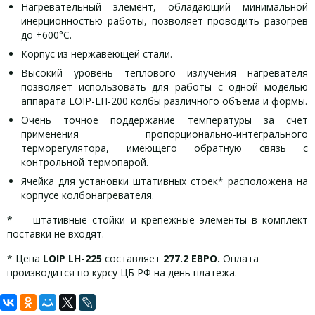
Нагревательный элемент, обладающий минимальной
инерционностью работы, позволяет проводить разогрев
до +600°С.
Корпус из нержавеющей стали.
Высокий уровень теплового излучения нагревателя
позволяет использовать для работы с одной моделью
аппарата LOIP-LH-200 колбы различного объема и формы.
Очень точное поддержание температуры за счет
применения пропорционально-интегрального
терморегулятора, имеющего обратную связь с
контрольной термопарой.
Ячейка для установки штативных стоек* расположена на
корпусе колбонагревателя.
* — штативные стойки и крепежные элементы в комплект
поставки не входят.
* Цена
LOIP LH-225
составляет
277.2
ЕВРО.
Оплата
производится по курсу ЦБ РФ на день платежа.
Задать вопрос
Колбонагреватель LOIP LH-225 (50-
Колбонагреватель LOIP LH-225 (50-