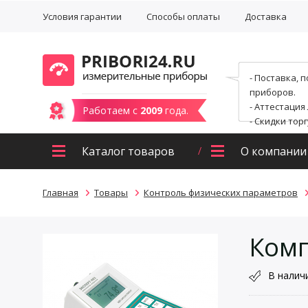
Условия гарантии
Способы оплаты
Доставка
- Поставка, 
приборов.
- Аттестация
Работаем с
2009
года.
- Скидки тор
Каталог товаров
О компании
Главная
Товары
Контроль физических параметров
Комп
В налич