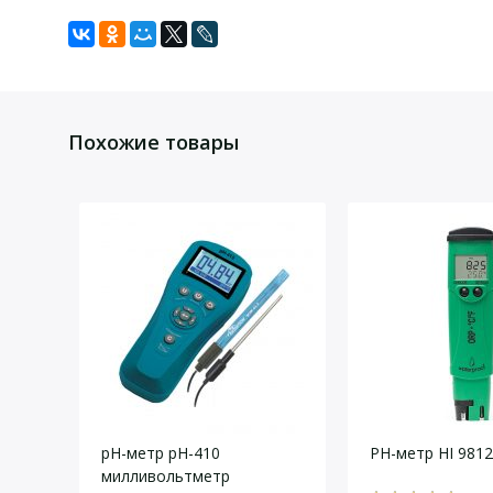
Технические хар
Компл
Задать вопрос
Для того, что бы наш специалист связался с Вами, пожалу
анализатор жидкости «Эксперт-001-3(0.1)»,
Тип прибора
Похожие товары
электрод ИСЭ (ЭЛИТ-221),
Число измерительных каналов
электрод сравнения ЭСр10103,
ЖК дисплей
блок питания,
Диапазон измерения рН, ед. рН
кабель ПК,
Диапазон измерения рХ, ед рХ
Точность, рН (рХ)
документация,
Диапазон измерения ЭДС, мВ
поверка.
Точность, мВ
Диапазон измерения температуры, ºС
Даю согласие на
обработку персональных данных
.
Точность, ºС
Термокомпенсация ручная и автоматическая
pH-метр pH-410
PH-метр HI 981
Питание аккумуляторное/сетевое
милливольтметр
Питание магнитной мешалки