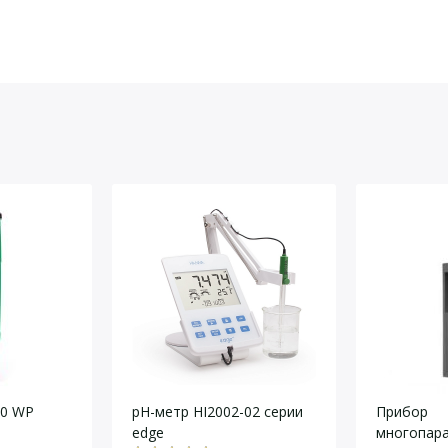
актеристики
ект поставки «Эксперт»-ф
Эксперт-001-3.
йста, оставьте Ваши контактные данные
стандартная
1
графический
0… 14
–2… +20
± 0,02
±3200
±1,5
–5…+150
± 0,5
есть
20 WP
pH-метр HI2002-02 серии
Прибор
есть
edge
многопар
есть