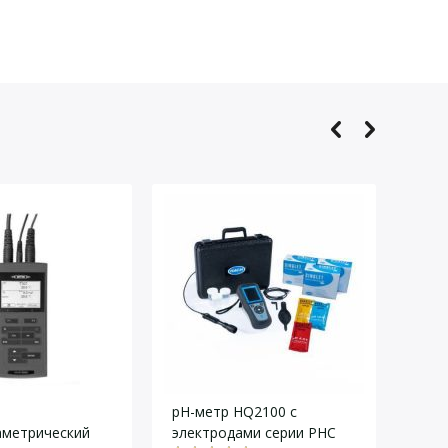
торид:
0.1 (переносной):
 точность
pH-метр HQ2100 с
рН-
аметрический
электродами серии PHC
Эксп