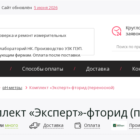
Сайт обновлён
5 июня 2026
Кругл
заяво
поверка и ремонт измерительных
 лабораторий НК. Производство УЗК ПЭП.
гующим фирмам. Оплата после поставки.
Способы оплаты
Доставка
Ко
pH-метры
Комплект «Эксперт»-фторид (переносной)
лект «Эксперт»-фторид (
ии
много
Доставка
Оплата
Прои