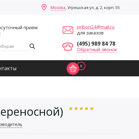
Москва
, Угрешская ул, д. 2, корп. 55
pribori24@mail.ru
осуточный прием
для заказов
к
(495) 989 84 78
Обратный звонок
0
нтакты
переносной)
зводитель