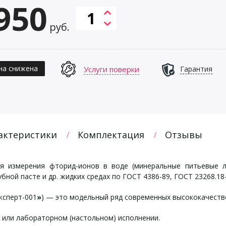
950
руб.
на снижена
Услуги поверки
Гарантия
актеристики
Комплектация
Отзывы
 измерения фторид-ионов в воде (минеральные питьевые ле
убной пасте и др. жидких средах по ГОСТ 4386-89, ГОСТ 23268.1
ксперт-001
»
) — это модельный ряд современных высококачеств
 или лабораторном (настольном) исполнении.