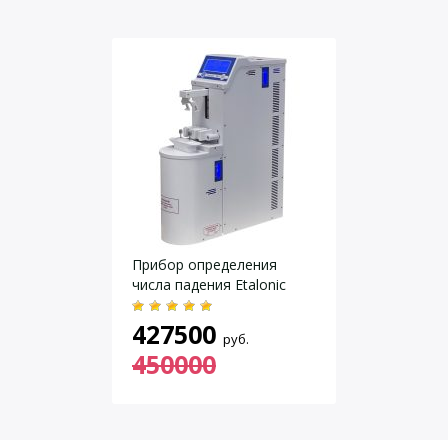
Материал просеивающего
Нержавеющая сталь
элемента
Размер обечайки, мм
300
Высота обечайки, мм
75
Вес, кг, не более
3,6
Даю согласие на
обработку персональных данных
.
Прибор определения
числа падения Etalonic
427500
руб.
450000