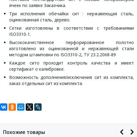
ячеек по заявке Заказчика.
Три исполнения обечайки сит : нержавеющая сталь,
оцинкованная сталь, дерево.
Сетки изготовлены в соответствии с требованиями
ISO3310-1.
Высококачественное перфорированное полотно
изготовлено из оцинкованной и нержавеющей стали
методом штамповки по ISO3310-2, ТУ 23.2.2068-89
Каждое сито проходит контроль качества и имеет
сертификат о калибровке.
Возможность дополнения/исключения сит из комплекта,
заказ отдельных сит из комплекта.
Задать вопрос
Параметр
Значение
10х2,5; 20х5; 40х10; 70х20;
Для того, что бы наш специалист связался с Вами, пожалуйста,
Размер ячейки, мм
120х35,5
оставьте Ваши контактные данные
Похожие товары
Тип просеивающего элемента
Перфорация