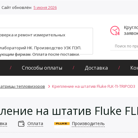
Сайт обновлён
5 июня 2026
Кругл
заяво
поверка и ремонт измерительных
 лабораторий НК. Производство УЗК ПЭП.
гующим фирмам. Оплата после поставки.
Способы оплаты
Доставка
Ко
матрицы тепловизоров
Крепление на штатив Fluke FLK-TI-TRIPOD3
ление на штатив Fluke FL
вка
Оплата
Производитель