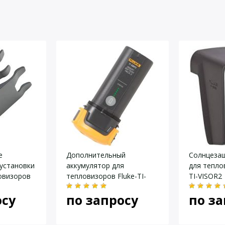
йста, оставьте Ваши контактные данные
е
Дополнительный
Солнцеза
 установки
аккумулятор для
для тепло
овизоров
тепловизоров Fluke-TI-
TI-VISOR2
SBP3
осу
по запросу
по за