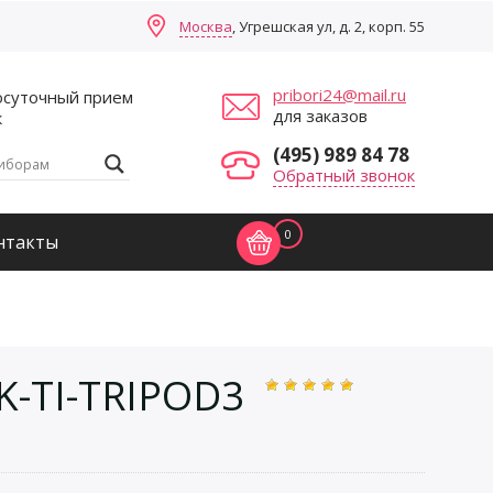
Москва
, Угрешская ул, д. 2, корп. 55
pribori24@mail.ru
осуточный прием
для заказов
к
(495) 989 84 78
Обратный звонок
0
нтакты
K-TI-TRIPOD3