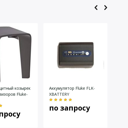
щитный козырек
Аккумулятор Fluke FLK-
Видо
визоров Fluke-
XBATTERY
EYEP
тепл
по запросу
Ti45
просу
по