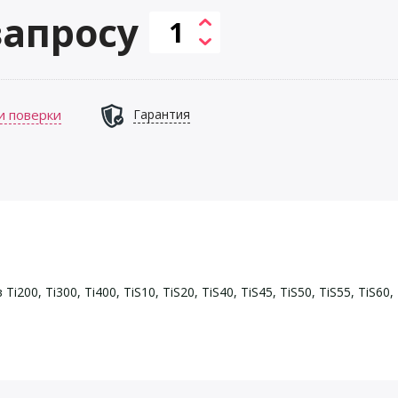
запросу
и поверки
Гарантия
0, Ti300, Ti400, TiS10, TiS20, TiS40, TiS45, TiS50, TiS55, TiS60, T