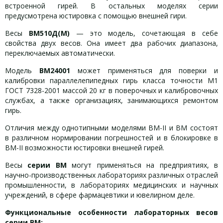
встроенной гирей. В остальных моделях серии
предусмотрена юстировка с помощью внешней гири.
Весы
ВМ510Д(М)
— это модель, сочетающая в себе
свойства двух весов. Она имеет два рабочих диапазона,
переключаемых автоматически.
Модель
ВМ24001
может применяться для поверки и
калибровки параллелепипедных гирь класса точности М1
ГОСТ 7328-2001 массой 20 кг в поверочных и калибровочных
службах, а также организациях, занимающихся ремонтом
гирь.
Отличия между однотипными моделями ВМ-II и ВМ состоят
в различном нормировании погрешностей и в блокировке в
ВМ-II возможности юстировки внешней гирей.
Весы
серии ВМ
могут применяться на предприятиях, в
научно-производственных лабораториях различных отраслей
промышленности, в лабораториях медицинских и научных
учреждений, в сфере фармацевтики и ювелирном деле.
Функциональные особенности
лабораторных весов
серии ВМ: