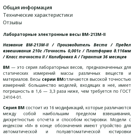
Общая информация
Технические характеристики
Отзывы
Лабораторные электронные весы ВМ-213М-II
Название ВМ-213М-II / Производитель Веста / Предел
взвешивания 210г
/Точность 0,001г / Платформа д.116мм
/ Класс точности II / Калибровка А / Гарантия 36 месяцев
ВМ
— это серия лабораторных весов, предназначенных для
статических измерений массы различных веществ и
материалов. Весы
серии
ВМ
отличаются высокой точностью
измерений: большинство моделей, входящих в неё, имеет
погрешность в 1,6 — 3,3 раза ниже, чем требуется по ГОСТ
24104-01.
Серия
ВМ
состоит из 16 модификаций, которые различаются
между собой наибольшим пределом взвешивания,
дискретностью отсчёта и способом юстировки. Модели с
индексом «М» в конце обозначения имеют утройство для
автоматической и полуавтоматической юстировки