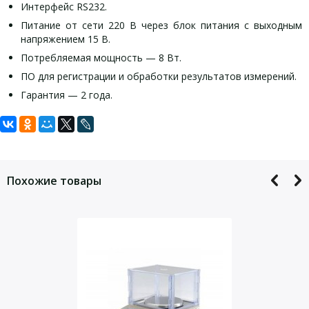
Интерфейс RS232.
Питание от сети 220 В через блок питания с выходным
напряжением 15 В.
Потребляемая мощность — 8 Вт.
ПО для регистрации и обработки результатов измерений.
Гарантия — 2 года.
Задать вопрос
Технические характеристики:
Для того, что бы наш специалист связался с Вами, пожалуйста,
Наименование
ВМ213М- II
оставьте Ваши контактные данные
Похожие товары
Max, г
210
Min, г
0,02
d,мг
1
е, мг
10
Класс точности по ГОСТ
Высокий II
Р 53228-2008