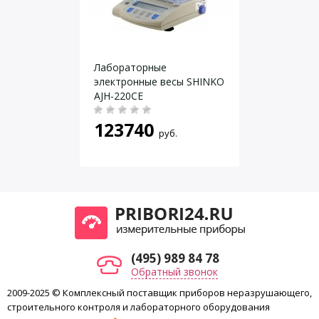
Диаметр чашки, мм
116
Автоматическая юстировка
Даю согласие на
обработку персональных данных
.
Юстировка
встроенной гирей
Лабораторные
электронные весы SHINKO
AJH-220CE
123740
руб.
(495) 989 84 78
Обратный звонок
2009-2025 © Комплексный поставщик приборов неразрушающего,
строительного контроля и лабораторного оборудования