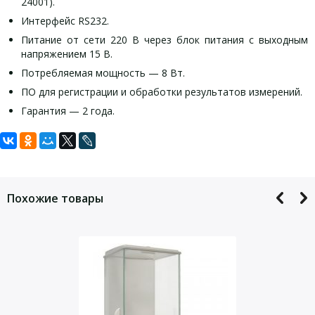
24001).
Интерфейс RS232.
Питание от сети 220 В через блок питания с выходным
напряжением 15 В.
Потребляемая мощность — 8 Вт.
ПО для регистрации и обработки результатов измерений.
Гарантия — 2 года.
Задать вопрос
Наименование
ВМ2202M- II
Для того, что бы наш специалист связался с Вами, пожалуйста,
Max, г
2200
оставьте Ваши контактные данные
Похожие товары
Min, г
0,5
d,мг
10
е, мг
100
Класс точности по ГОСТ
Высокий II
Р 53228-2008
Размер чашки, мм
145х125