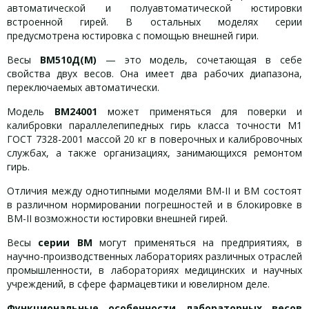
автоматической и полуавтоматической юстировки
встроенной гирей. В остальных моделях серии
предусмотрена юстировка с помощью внешней гири.
Весы
ВМ510Д(М)
— это модель, сочетающая в себе
свойства двух весов. Она имеет два рабочих диапазона,
переключаемых автоматически.
Модель
ВМ24001
может применяться для поверки и
калибровки параллелепипедных гирь класса точности М1
ГОСТ 7328-2001 массой 20 кг в поверочных и калибровочных
службах, а также организациях, занимающихся ремонтом
гирь.
Отличия между однотипными моделями ВМ-II и ВМ состоят
в различном нормировании погрешностей и в блокировке в
ВМ-II возможности юстировки внешней гирей.
Весы
серии ВМ
могут применяться на предприятиях, в
научно-производственных лабораториях различных отраслей
промышленности, в лабораториях медицинских и научных
учреждений, в сфере фармацевтики и ювелирном деле.
Функциональные особенности
лабораторных весов