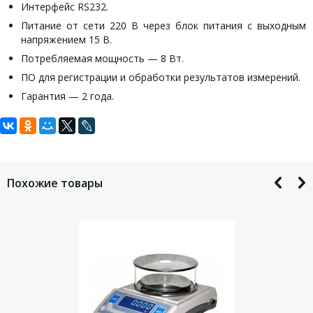
Интерфейс RS232.
Питание от сети 220 В через блок питания с выходным
напряжением 15 В.
Потребляемая мощность — 8 Вт.
ПО для регистрации и обработки результатов измерений.
Гарантия — 2 года.
Задать вопрос
Технические характеристики:
Для того, что бы наш специалист связался с Вами, пожалуйста,
Наименование
ВМ512М- II
оставьте Ваши контактные данные
Похожие товары
Max, г
510
Min, г
0,5
d,мг
10
е, мг
100
Класс точности по ГОСТ
Высокий
II
Р 53228-2008