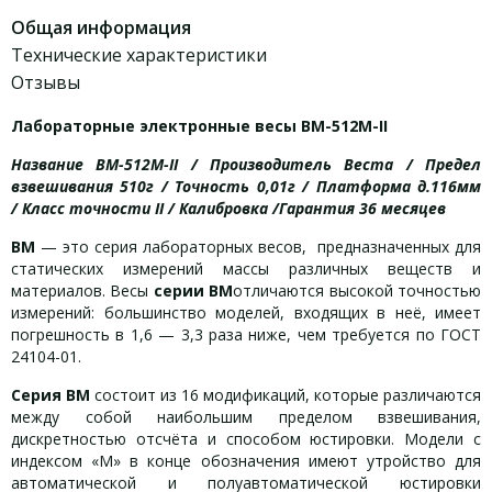
Общая информация
Технические характеристики
Отзывы
Лабораторные электронные весы ВМ-512М-II
Название ВМ-512М-II / Производитель Веста / Предел
взвешивания 510г / Точность 0,01г / Платформа д.116мм
/ Класс точности II / Калибровка /Гарантия 36 месяцев
ВМ
— это серия лабораторных весов, предназначенных для
статических измерений массы различных веществ и
материалов. Весы
серии
ВМ
отличаются высокой точностью
измерений: большинство моделей, входящих в неё, имеет
погрешность в 1,6 — 3,3 раза ниже, чем требуется по ГОСТ
24104-01.
Серия
ВМ
состоит из 16 модификаций, которые различаются
между собой наибольшим пределом взвешивания,
дискретностью отсчёта и способом юстировки. Модели с
индексом «М» в конце обозначения имеют утройство для
автоматической и полуавтоматической юстировки