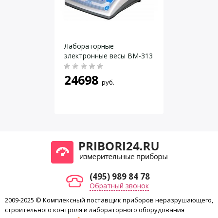
Диаметр чашки, мм
116
Автоматическая юстировка
Даю согласие на
обработку персональных данных
.
Юстировка
встроенной гирей
Лабораторные
электронные весы ВМ-313
24698
руб.
(495) 989 84 78
Обратный звонок
2009-2025 © Комплексный поставщик приборов неразрушающего,
строительного контроля и лабораторного оборудования