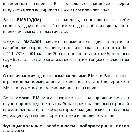
встроенной гирей. В остальных моделях серии
предусмотрена юстировка с помощью внешней гири.
Весы
ВМ510Д(М)
— это модель, сочетающая в себе
свойства двух весов. Она имеет два рабочих диапазона,
переключаемых автоматически.
Модель
ВМ24001
может применяться для поверки и
калибровки параллелепипедных гирь класса точности М1
ГОСТ 7328-2001 массой 20 кг в поверочных и калибровочных
службах, а также организациях, занимающихся ремонтом
гирь.
Отличия между однотипными моделями ВМ-II и ВМ состоят
в различном нормировании погрешностей и в блокировке в
ВМ-II возможности юстировки внешней гирей.
Весы
серии ВМ
могут применяться на предприятиях, в
научно-производственных лабораториях различных отраслей
промышленности, в лабораториях медицинских и научных
учреждений, в сфере фармацевтики и ювелирном деле.
Функциональные особенности
лабораторных весов
серии ВМ: