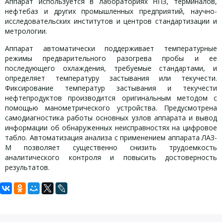
Аппарат используется в лабораториях НПЗ, терминалов,
нефтебаз и других промышленных предприятий, научно-
исследовательских институтов и центров стандартизации и
метрологии.
Аппарат автоматически поддерживает температурные
режимы предварительного разогрева пробы и ее
последующего охлаждения, требуемые стандартами, и
определяет температуру застывания или текучести.
Фиксирование температур застывания и текучести
нефтепродуктов производится оригинальным методом с
помощью манометрического устройства. Предусмотрена
самодиагностика работы основных узлов аппарата и вывод
информации об обнаруженных неисправностях на цифровое
табло. Автоматизация анализа с применением аппарата ЛАЗ-
М позволяет существенно снизить трудоемкость
аналитического контроля и повысить достоверность
результатов.
Задать вопрос
Технические характеристики:
ЛАЗ-М3 при желании заказчика комплектуется программой,
которая позволит удобно управлять прибором с ПК,
Для того, что бы наш специалист связался с Вами, пожалуйста,
Диапазон измерения температур застывания и текучести:
сохранит подробный протокол каждого испытания и
оставьте Ваши контактные данные
-65…+35°С;