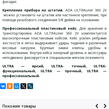
фасадах.
Крепление прибора на штатив.
ADA ULTRALiner 360 2V
можно установить на штатив или настенное крепление, при
помощи резьбового соединения 5/8 дюйма на основании.
Профессиональный пластиковый кейс.
Для хранения и
транспортировки ADA ULTRALiner 360 2V комплектуется
высокопрочным пластиковым кейсом. Кейс усилен ребрами
жесткости и легко выдерживает удары, падения и различные
весовые нагрузки. Крупные замки клипсы удобны в
использовании. Внутри кейса лазерный уровень и аксессуары
неподвижно фиксируется в специальном мягком ложементе.
ULTRA — яркий, ULTRA- точный, ULTRA-
функциональный, ULTRA — прочный, ULTRA —
профессиональный.
Задать вопрос
Комплект поставки:
Точность, мм/м
±0,2/1
Диапазон работы
Для того, что бы наш специалист связался с Вами, пожалуйста,
Лазерный нивелир
±3
компенсатора, °
оставьте Ваши контактные данные
Лазерные очки
Похожие товары
Лазерный диод, нм
635,650