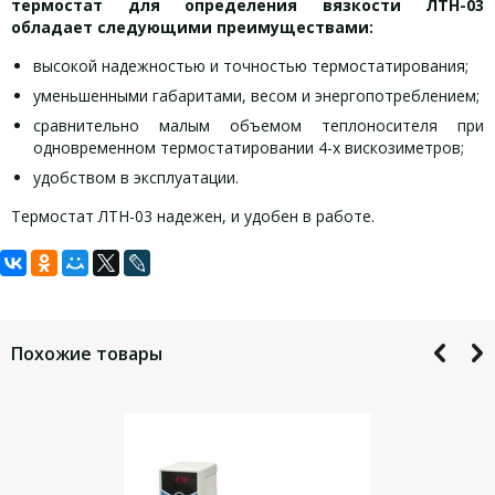
термостат для определения вязкости ЛТН-03
обладает следующими преимуществами:
высокой надежностью и точностью термостатирования;
уменьшенными габаритами, весом и энергопотреблением;
сравнительно малым объемом теплоносителя при
одновременном термостатировании 4-х вискозиметров;
удобством в эксплуатации.
Термостат ЛТН-03 надежен, и удобен в работе.
Задать вопрос
Технические характеристики:
Для того, что бы наш специалист связался с Вами, пожалуйста,
Температура термостатирования: 20, 40, 50, 80, 100,
оставьте Ваши контактные данные
130°С;
Похожие товары
Отклонение температуры: ±0,01°С;
Градиент температуры по всему объему
теплоносителя: ±0,01°С;
Количество одновременно устанавливаемых
вискозиметров (ВПЖ-2, ВПЖ-4, Кэннон-Фенске и др.): до 4
штук;