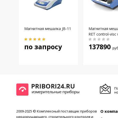
Контроллер
Внешний термодатчик
Даю согласие на
обработку персональных данных
.
Таймер
Материал поверхности
KMO
Магнитная мешалка JB-11
Магнитная меша
RET control-visc 
Материал корпуса
Размеры, мм
по запросу
137890
руб
Вес, кг
Электропитание
П
но
О компа
2009-2025 © Комплексный поставщик приборов
неразрушающего, строительного контроля и