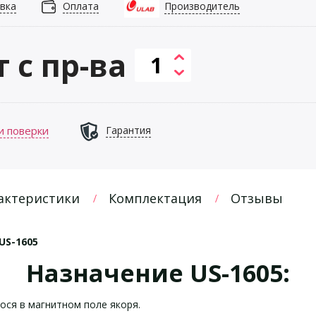
вка
Оплата
Производитель
т с пр-ва
и поверки
Гарантия
актеристики
Комплектация
Отзывы
US-1605
Назначение US-1605:
ся в магнитном поле якоря.