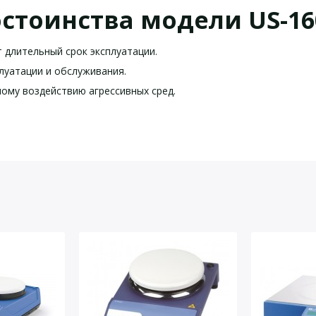
стоинства модели US-16
 длительный срок эксплуатации.
луатации и обслуживания.
ому воздействию агрессивных сред.
лка 5-ти местная без по
US-1605 характеристики:
комплект поставки:
йста, оставьте Ваши контактные данные
5
0-1100
1,0
0.5 х5 мест
нет
нет
нет
20