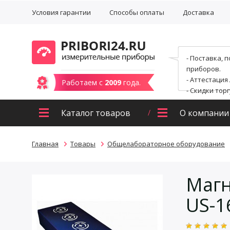
Условия гарантии
Способы оплаты
Доставка
- Поставка, 
приборов.
- Аттестация
Работаем с
2009
года.
- Скидки тор
Каталог товаров
О компании
Главная
Товары
Общелабораторное оборудование
Магн
US-1