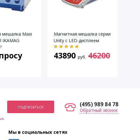
 мешалка Maxi
Магнитная мешалка серии
Меш
al IKAMAG
Unity с LED-дисплеем
Муль
просу
43890
46200
39
руб.
(495) 989 84 78
Обратный звонок
ых
.
Мы в социальных сетях