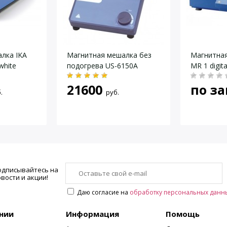
цифровой
нет
нет
сталь покрытая порошковой краской
лка IKA
Магнитная мешалка без
Магнитная
white
подогрева US-6150A
MR 1 digit
алюминиевый сплав
560х150х70
21600
по за
.
руб.
2,8
220 В 50/60 Гц
одписывайтесь на
вости и акции!
Даю согласие на
обработку персональных данн
нии
Информация
Помощь