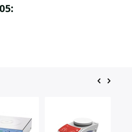
05:
догрева US-1605