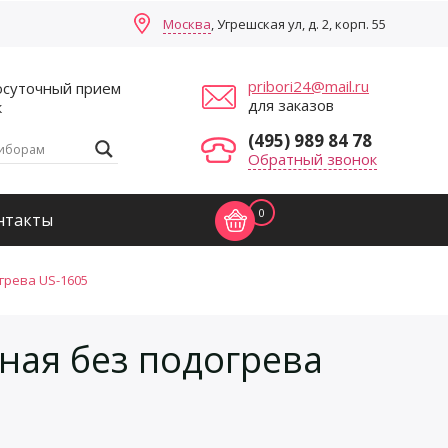
Москва
, Угрешская ул, д. 2, корп. 55
pribori24@mail.ru
осуточный прием
для заказов
к
(495) 989 84 78
Обратный звонок
0
нтакты
грева US-1605
ная без подогрева