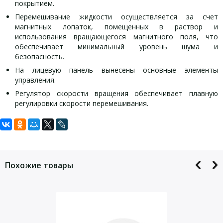
покрытием.
Перемешивание жидкости осуществляется за счет
магнитных лопаток, помещенных в раствор и
использования вращающегося магнитного поля, что
обеспечивает минимальный уровень шума и
безопасность.
На лицевую панель вынесены основные элементы
управления.
Регулятор скорости вращения обеспечивает плавную
регулировки скорости перемешивания.
Задать вопрос
ТЕХНИЧЕСКИЕ ХАРАКТЕРИСТИКИ:
КОМПЛЕКТАЦИЯ:
Для того, что бы наш специалист связался с Вами, пожалуйста,
Габаритные размеры (ДхШхВ) (± 5%): 280х260х140 мм
Мешалка — 1 шт.
оставьте Ваши контактные данные
Потребляемая мощность (± 5%): 60 Вт
Руководство — 1 экз.
Похожие товары
Скоростной режим: 0 — 1600 об/мин
Бесступенчатый скоростной режим
Перемешиваемый объем: 0,5-10 мл