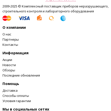
Гармоники
0…20% ном.
По ГОСТ 30804.4.7 кл
2009-2025 © Комплексный поставщик приборов неразрушающего,
напряжения (до 50)
напряжения
строительного контроля и лабораторного оборудования
Интергармоники
0…20% ном.
По ГОСТ 30804.4.7 кл
напряжения
напряжения
О компании
Коэффициенты
0,0…17,0%
0,10%
±
О нас
несимметрии по
Партнеры
нулевой и обратной
Контакты
последовательностям
Информация
Величина провала и
10…
10мВ
±
Акции
перенапряжения
150%Uном
Новости
Обзоры
Величина
0…10% Uном
10мВ
±
Последние обновления
остаточного
напряжения при
Помощь
прерывании
Доставка
Дисплей
4,3 дюйма, цветной TFT дисплей (48
Способы оплаты
Условия гарантии
Передача данных
USB, RS232, Ithernet
Мы в социальных сетях