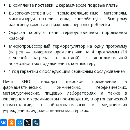
В комплекте поставки: 2 керамические подовые плиты
Высококачественные термоизоляционные материалы,
минимизируя потери тепла, способствуют быстрому
разогреву камеры и снижению энергопотребления
Окраска корпуса печи термоустойчивой порошковой
краской
Микропроцессорный терморегулятор на одну программу
(нагрев — выдержка времени) или на 4 программы (16
ступеней нагрева в каждой) с дополнительной
возможностью подключения к компьютеру
1 год гарантии с последующим сервисным обслуживанием
Печи SNOL находят широкое применение в
фармацевтических, химических, геофизических,
металлургических, пищевых лабораториях, а также в
ювелирном и керамическом производстве, в ортопедической
стоматологии, в образовательных и медицинских
учреждениях, художественных мастерских.
Задать вопрос
Технические характеристики SNOL
Компания АналитПромПрибор поставляет SNOL 12/1300 по