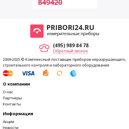
849420
570*710*600
почту
info@analytprom.ru
или позвонить нам по телефонам,
ширина*глубина*высота
указанных в
контактах
.
Масса, кг
120
(495) 989 84 78
Обратный звонок
2009-2025 © Комплексный поставщик приборов неразрушающего,
строительного контроля и лабораторного оборудования
О компании
О нас
Партнеры
Контакты
Информация
Акции
Новости