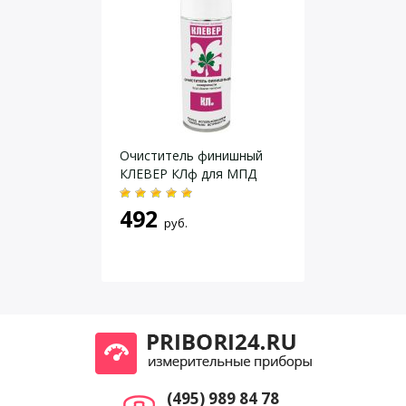
Комплект из 3х баллонов (очиститель, грунт, черная
суспензия) КЛЕВЕР-СЕВЕР
— очиститель Клевер КЛф Север (1 шт)
— грунт белый Клевер КБф Север (1шт)
— магнитный индикатор Клевер-1 Север (1шт)
Даю согласие на
обработку персональных данных
.
— упаковка
— сертификат качества.
Очиститель финишный
КЛЕВЕР КЛф для МПД
492
руб.
(495) 989 84 78