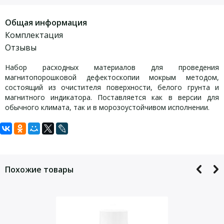
Общая информация
Комплектация
Отзывы
Набор расходных материалов для проведения
магнитопорошковой дефектоскопии мокрым методом,
состоящий из очистителя поверхности, белого грунта и
магнитного индикатора. Поставляется как в версии для
обычного климата, так и в морозоустойчивом исполнении.
Задать вопрос
Вариант поставки:
Для того, что бы наш специалист связался с Вами, пожалуйста,
Комплект из 3х баллонов (очиститель, грунт, черная
оставьте Ваши контактные данные
суспензия) КЛЕВЕР
Похожие товары
— очиститель Клевер КЛф (1 шт)
— грунт белый Клевер КБф (1шт)
— магнитный индикатор Клевер-1 (1шт)
— упаковка
— сертификат качества.