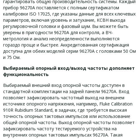
гарантировать общую производительность системы. Каждый
прибор 96270A поставляется с полным сертификатом
калибровки ISO 17025, где указаны данные для всех ключевых
параметров, включая уровень и затухание, КСВН выхода
регулировочной головки и фазовый шум. Вы можете быть
уверены в пригодности 96270A для контроля, а ВЧ-
метрология и анализ неопределенности выполняются
гораздо проще и быстрее. Аккредитованная сертификация
доступна для обеих моделей серии 96270A с головками 50 Ом
и 75 Ом.
Выбираемый опорный вход/выход частоты дополняет
функциональность
Выбираемый внешний вход опорной частоты доступен в
стандартной комплектации на задней панели 96270A. Вход
позволяет зафиксировать частотный выход на внешнем
источнике опорного напряжения, например, Fluke Calibration
910R Rubidium Standard, в задачах, где требуется высокая
точность опорных тактовых импульсов или использование
общей опорной частоты. Выход опорной частоты позволяет
зафиксировать частоту тестируемого устройства на
внутренних опорных тактовых импульсах 96270A. Такая