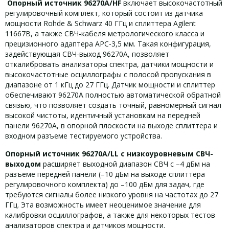
Опорный источник 96270A/HF
включает высокочастотный
регулировочный комплект, который состоит из датчика
мощности Rohde & Schwarz 40 ГГц и сплиттера Agilent
11667B, а также СВЧ-кабеля метрологического класса и
прецизионного адаптера APC-3,5 мм. Такая конфигурация,
задействующая СВЧ-выход 96270A, позволяет
откалибровать анализаторы спектра, датчики мощности и
высокочастотные осциллографы с полосой пропускания в
диапазоне от 1 кГц до 27 ГГц. Датчик мощности и сплиттер
обеспечивают 96270A полностью автоматической обратной
связью, что позволяет создать точный, равномерный сигнал
высокой чистоты, идентичный установкам на передней
панели 96270A, в опорной плоскости на выходе сплиттера и
входном разъеме тестируемого устройства.
Опорный источник 96270A/LL с низкоуровневым СВЧ-
выходом
расширяет выходной диапазон СВЧ с –4 дБм на
разъеме передней панели (–10 дБм на выходе сплиттера
регулировочного комплекта) до –100 дБм для задач, где
требуются сигналы более низкого уровня на частотах до 27
ГГц. Эта возможность имеет неоценимое значение для
калибровки осциллографов, а также для некоторых тестов
анализаторов спектра и датчиков мощности.