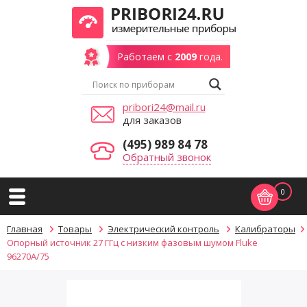
Работаем с
2009
года.
pribori24@mail.ru
для заказов
(495) 989 84 78
Обратный звонок
0
Главная
Товары
Электрический контроль
Калибраторы
Опорный источник 27 ГГц с низким фазовым шумом Fluke
96270A/75