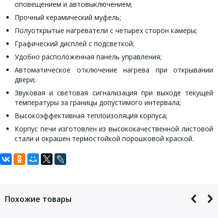
оповещением и автовыключением;
Прочный керамический муфель;
Полуоткрытые нагреватели с четырех сторон камеры;
Графический дисплей с подсветкой;
Удобно расположенная панель управления;
Автоматическое отключение нагрева при открывании
двери;
Звуковая и световая сигнализация при выходе текущей
температуры за границы допустимого интервала;
Высокоэффективная теплоизоляция корпуса;
Корпус печи изготовлен из высококачественной листовой
стали и окрашен термостойкой порошковой краской.
Задать вопрос
Печь муфельная LF-5/13-V2 (5 л, терморегулятор
Подробное описание прибора
программируемый) характеристики:
Для того, что бы наш специалист связался с Вами, пожалуйста,
оставьте Ваши контактные данные
Максимальная температура нагрева, °С
Похожие товары
Стабильность температуры в установившемся тепловом режи