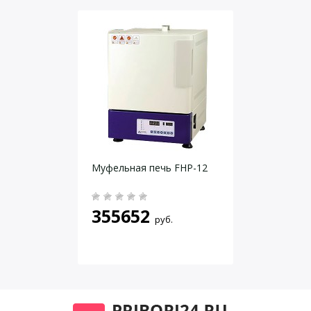
Время разогрева до максимальной температуры, не более, м
Объем рабочей камеры, не менее л
Размеры рабочей камеры, ШхВхГ, мм
Габаритные размеры, ШхВхГ, мм
Номинальное напряжение питания, В
Номинальная мощность, Вт
Даю согласие на
обработку персональных данных
.
Муфельная печь FHP-12
355652
руб.