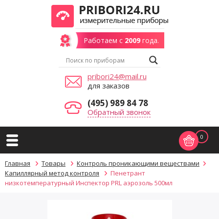
Работаем с
2009
года.
pribori24@mail.ru
для заказов
(495) 989 84 78
Обратный звонок
0
Главная
Товары
Контроль проникающими веществами
Капиллярный метод контроля
Пенетрант
низкотемпературный Инспектор PRL аэрозоль 500мл