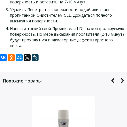
поверхность и оставить на 7-10 минут.
Удалить Пенетрант с поверхности водой или тканью
пропитанной Очистителем CLL. Дождаться полного
высыхания поверхности.
Нанести тонкий слой Проявителя LDL на контролируемую
поверхность. По мере высыхания проявителя (2-10 минут)
будут проявляться индикаторные дефекты красного
цвета.
Задать вопрос
Комплект поставки Пенетранта RPL:
Технические характеристики
Пенетранта RPL:
Для того, что бы наш специалист связался с Вами, пожалуйста,
Наименование
Количество
оставьте Ваши контактные данные
Тип 2, Метод А, 2 уровень чувствительности
Похожие товары
Пенетрант низкотемпературный PRL аэрозоль
1 шт.
соответствует стандарту ISO 3452-2
500мл
Произведено по ТУ 26.51.66-001-29959060-2018
Соответствует ГОСТ 18442-80, ГОСТ Р ИСО 3452-2-2009
Температурный диапазон использования -30 + 10 С.
Чувствительность высокая
.
Объем 500мл.